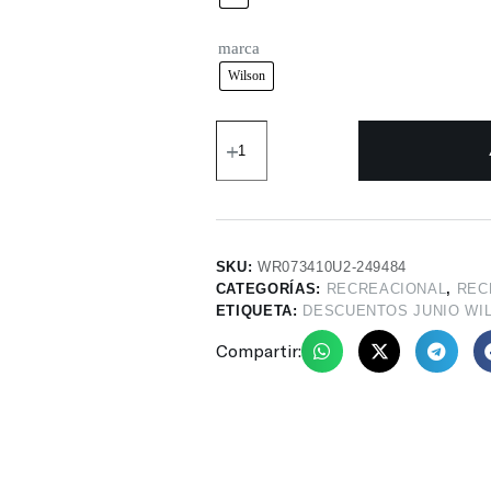
marca
Wilson
SKU:
WR073410U2-249484
CATEGORÍAS:
RECREACIONAL
,
REC
ETIQUETA:
DESCUENTOS JUNIO WI
Compartir: