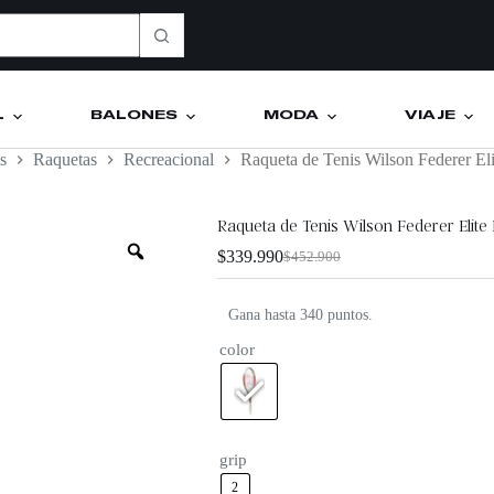
L
BALONES
MODA
VIAJE
s
Raquetas
Recreacional
Raqueta de Tenis Wilson Federer Eli
Raqueta de Tenis Wilson Federer Elite 
$
339.990
$
452.900
Gana hasta 340 puntos.
color
grip
2