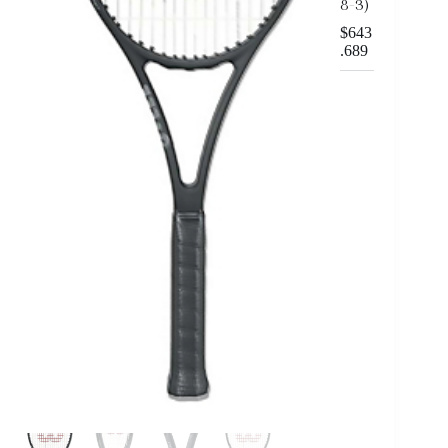
8-3)
$
643
.689