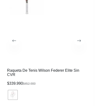
Raqueta De Tenis Wilson Federer Elite Sin
Morral W
CVR
$
339.990
$
116.99
$
452.900