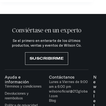
Conviértase en un experto
Se el primero en enterarte de los últimos
productos, ventas y eventos de Wilson Co.
SUSCRIBIRME
Ayuda e
Contáctanos
N
información
e
Lunes a Viernes de 9:00
w
Términos y condiciones
am a 6:00 pm
s
wilsonoficial@212globa
Devoluciones y
l
l.com
reembolsos
e
Blog
t
Política de privacidad