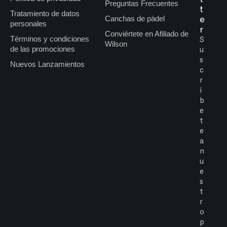
Preguntas Frecuentes
t
Tratamiento de datos
e
Canchas de pádel
personales
r
Conviértete en Afiliado de
Términos y condiciones
S
Wilson
de las promociones
u
s
Nuevos Lanzamientos
c
r
í
b
e
t
e
a
n
u
e
s
t
r
o
p