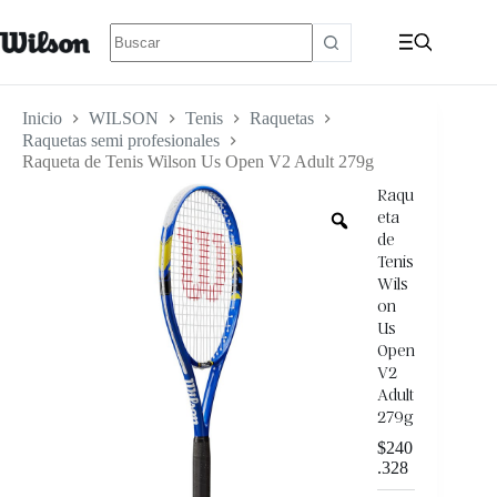
Inicio
WILSON
Tenis
Raquetas
Raquetas semi profesionales
Raqueta de Tenis Wilson Us Open V2 Adult 279g
Raqu
eta
de
Tenis
Wils
on
Us
Open
V2
Adult
279g
$
240
.328