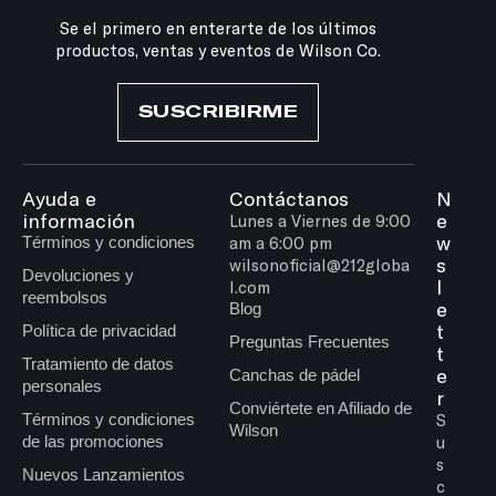
Se el primero en enterarte de los últimos
productos, ventas y eventos de Wilson Co.
SUSCRIBIRME
Ayuda e
Contáctanos
N
información
e
Lunes a Viernes de 9:00
w
Términos y condiciones
am a 6:00 pm
s
wilsonoficial@212globa
Devoluciones y
l
l.com
reembolsos
e
Blog
t
Política de privacidad
Preguntas Frecuentes
t
Tratamiento de datos
e
Canchas de pádel
personales
r
Conviértete en Afiliado de
Términos y condiciones
S
Wilson
de las promociones
u
s
Nuevos Lanzamientos
c