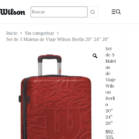
Inicio
Sin categorizar
Set de 3 Maletas de Viaje Wilson Berlín 20″ 24″ 28″
Set
de 3
Malet
as
de
Viaje
Wils
on
Berlí
n
20″
24″
28″
$
92.
555.