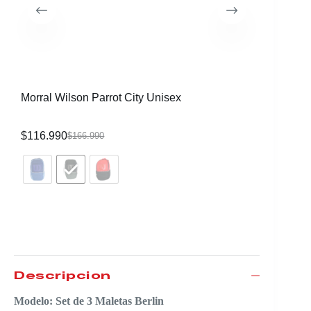
Morral Wilson Parrot City Unisex
Raqueta 
CVR
$
116.990
$
339.99
$
166.990
Descripción
Modelo: Set de 3 Maletas Berlin