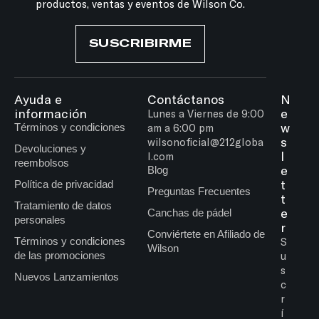
productos, ventas y eventos de Wilson Co.
SUSCRIBIRME
Ayuda e
Contáctanos
N
información
e
Lunes a Viernes de 9:00
w
Términos y condiciones
am a 6:00 pm
s
wilsonoficial@212globa
Devoluciones y
l
l.com
reembolsos
e
Blog
t
Política de privacidad
Preguntas Frecuentes
t
Tratamiento de datos
e
Canchas de pádel
personales
r
Conviértete en Afiliado de
Términos y condiciones
S
Wilson
de las promociones
u
s
Nuevos Lanzamientos
c
r
í