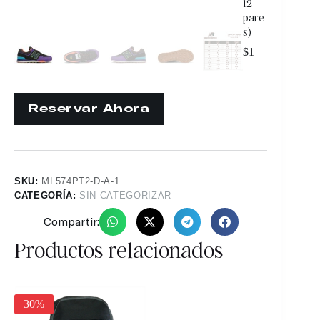
12
pare
s)
$
1
SKU:
ML574PT2-D-A-1
CATEGORÍA:
SIN CATEGORIZAR
Compartir:
Productos relacionados
25%
30%