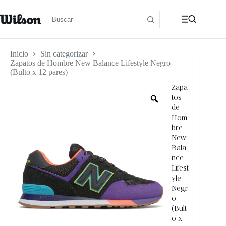
Inicio
Sin categorizar
Zapatos de Hombre New Balance Lifestyle Negro
(Bulto x 12 pares)
Zapa
tos
de
Hom
bre
New
Bala
nce
Lifest
yle
Negr
o
(Bult
o x