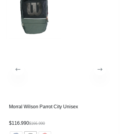
Morral Wilson Parrot City Unisex
Raqueta 
CVR
$
116.990
$
339.99
$
166.990