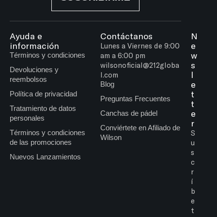
Ayuda e
Contáctanos
N
información
e
Lunes a Viernes de 9:00
w
Términos y condiciones
am a 6:00 pm
s
wilsonoficial@212globa
Devoluciones y
l
l.com
reembolsos
e
Blog
t
Política de privacidad
Preguntas Frecuentes
t
Tratamiento de datos
e
Canchas de pádel
personales
r
Conviértete en Afiliado de
Términos y condiciones
S
Wilson
de las promociones
u
s
Nuevos Lanzamientos
c
r
í
b
e
t