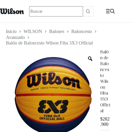
Inicio
WILSON
Balones
Baloncesto
Avanzado
Balón de Baloncesto Wilson Fiba 3X3 Official
Baló
n de
Balo
nces
to
Wils
on
Fiba
3X3
Offici
al
$
282
.900