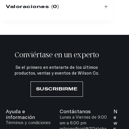
Valoraciones (0)
Conviértase en un experto
Se el primero en enterarte de los últimos
productos, ventas y eventos de Wilson Co.
SUSCRIBIRME
Ayuda e
Contáctanos
N
información
e
Lunes a Viernes de 9:00
w
Términos y condiciones
am a 6:00 pm
s
wilsonoficial@212globa