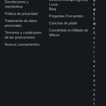
Devoluciones y
l
l.com
reembolsos
e
Blog
t
Política de privacidad
Preguntas Frecuentes
t
Tratamiento de datos
e
Canchas de pádel
personales
r
Conviértete en Afiliado de
Términos y condiciones
S
Wilson
de las promociones
u
s
Nuevos Lanzamientos
c
r
í
b
e
t
e
a
n
u
e
s
t