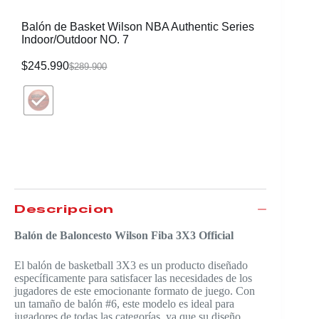
Balón de Basket Wilson NBA Authentic Series
Indoor/Outdoor NO. 7
$
245.990
$
289.900
Balon de
Navy NO
$
243.99
Descripción
Balón de Baloncesto Wilson Fiba 3X3 Official
El balón de basketball 3X3 es un producto diseñado
específicamente para satisfacer las necesidades de los
jugadores de este emocionante formato de juego. Con
un tamaño de balón #6, este modelo es ideal para
jugadores de todas las categorías, ya que su diseño