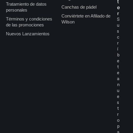
t
Tratamiento de datos
e
Canchas de pádel
personales
r
Conviértete en Afiliado de
Términos y condiciones
S
Wilson
de las promociones
u
s
Nuevos Lanzamientos
c
r
í
b
e
t
e
a
n
u
e
s
t
r
o
p
a