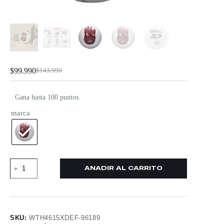
$
99.990
$
143.990
Gana hasta 100 puntos.
marca
AÑADIR AL CARRITO
SKU:
WTH4615XDEF-96189