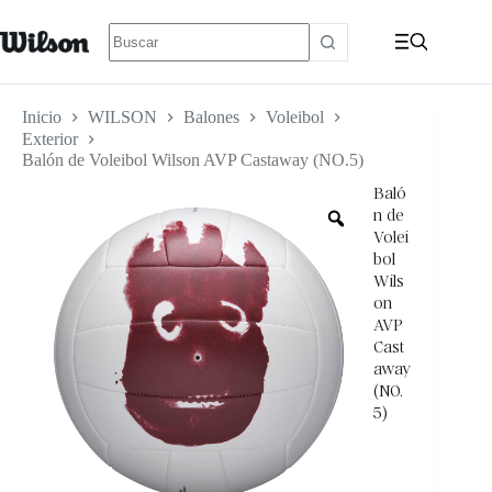
Inicio
WILSON
Balones
Voleibol
Exterior
Balón de Voleibol Wilson AVP Castaway (NO.5)
Baló
n de
Volei
bol
Wils
on
AVP
Cast
away
(NO.
5)