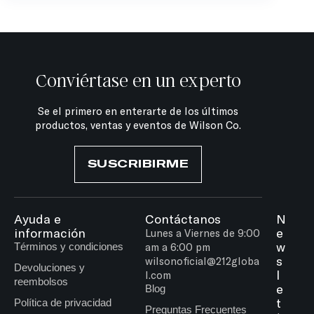
Conviértase en un experto
Se el primero en enterarte de los últimos
productos, ventas y eventos de Wilson Co.
SUSCRIBIRME
Ayuda e
Contáctanos
N
información
e
Lunes a Viernes de 9:00
w
Términos y condiciones
am a 6:00 pm
s
wilsonoficial@212globa
Devoluciones y
l
l.com
reembolsos
e
Blog
t
Política de privacidad
Preguntas Frecuentes