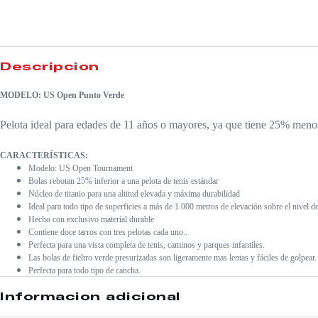
Descripción
MODELO: US Open Punto Verde
Pelota ideal para edades de 11 años o mayores, ya que tiene 25% meno
CARACTERÍSTICAS:
Modelo: US Open Tournament
Bolas rebotan 25% inferior a una pelota de tenis estándar
Núcleo de titanio para una altitud elevada y máxima durabilidad
Ideal para todo tipo de superficies a más de 1.000 metros de elevación sobre el nivel de
Hecho con exclusivo material durable
Contiene doce tarros con tres pelotas cada uno..
Perfecta para una vista completa de tenis, caminos y parques infantiles.
Las bolas de fieltro verde presurizadas son ligeramente mas lentas y fáciles de golpear.
Perfecta para todo tipo de cancha.
Información adicional