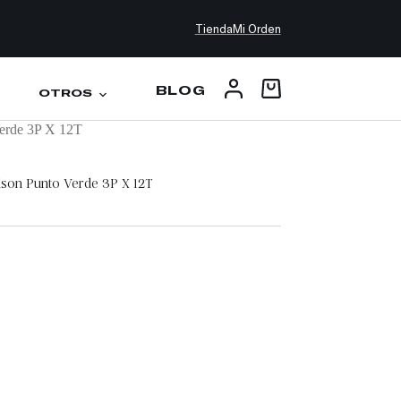
Tienda
Mi Orden
BLOG
OTROS
Verde 3P X 12T
lson Punto Verde 3P X 12T