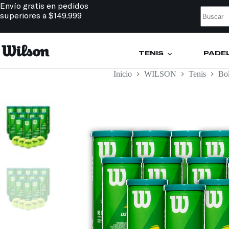
Envío gratis en pedidos
superiores a $149.999
TENIS
PÁDE
Inicio
WILSON
Tenis
Bo