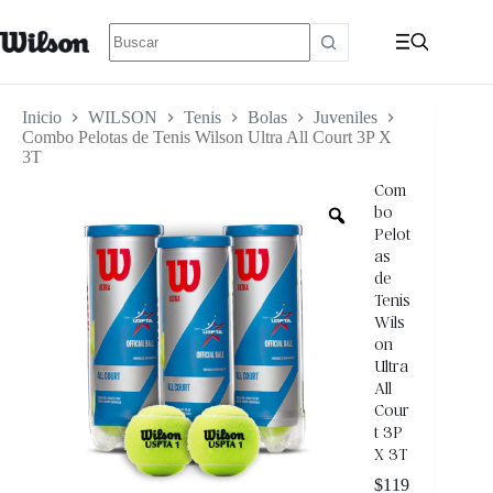
Inicio
WILSON
Tenis
Bolas
Juveniles
Combo Pelotas de Tenis Wilson Ultra All Court 3P X
3T
Com
bo
Pelot
as
de
Tenis
Wils
on
Ultra
All
Cour
t 3P
X 3T
$
119