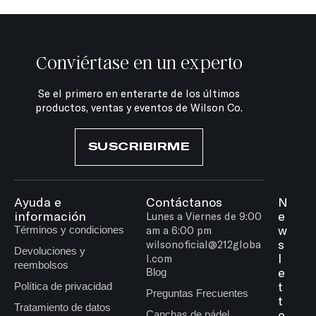
Conviértase en un experto
Se el primero en enterarte de los últimos
productos, ventas y eventos de Wilson Co.
SUSCRIBIRME
Ayuda e
Contáctanos
N
información
e
Lunes a Viernes de 9:00
w
Términos y condiciones
am a 6:00 pm
s
wilsonoficial@212globa
Devoluciones y
l
l.com
reembolsos
e
Blog
t
Política de privacidad
Preguntas Frecuentes
t
Tratamiento de datos
e
Canchas de pádel