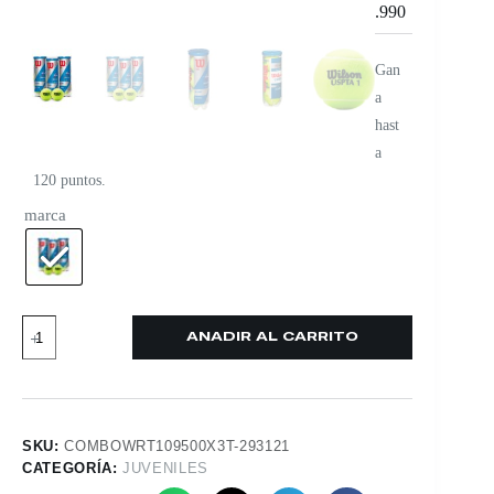
.990
Gan
a
hast
a
120 puntos.
marca
AÑADIR AL CARRITO
SKU:
COMBOWRT109500X3T-293121
CATEGORÍA:
JUVENILES