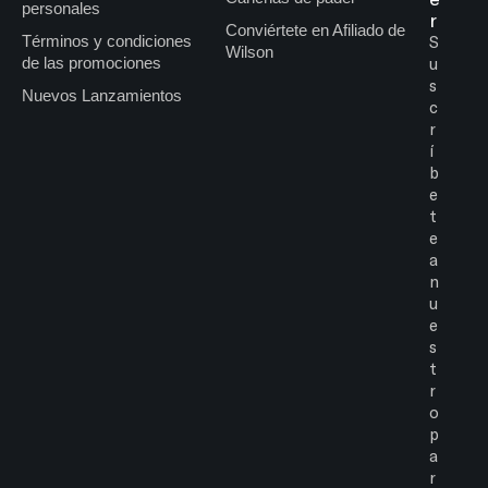
personales
r
Conviértete en Afiliado de
Términos y condiciones
S
Wilson
de las promociones
u
s
Nuevos Lanzamientos
c
r
í
b
e
t
e
a
n
u
e
s
t
r
o
p
a
r