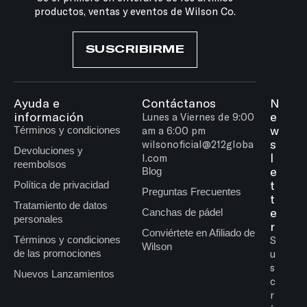
productos, ventas y eventos de Wilson Co.
SUSCRIBIRME
Ayuda e
Contáctanos
N
información
e
Lunes a Viernes de 9:00
w
Términos y condiciones
am a 6:00 pm
s
wilsonoficial@212globa
Devoluciones y
l
l.com
reembolsos
e
Blog
t
Política de privacidad
Preguntas Frecuentes
t
Tratamiento de datos
e
Canchas de pádel
personales
r
Conviértete en Afiliado de
Términos y condiciones
S
Wilson
de las promociones
u
s
Nuevos Lanzamientos
c
r