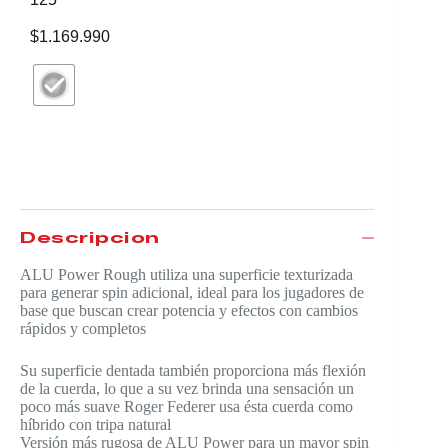
$
1.169.990
Rollo de
Alu Pow
$
1.949.
Descripción
ALU Power Rough utiliza una superficie texturizada
para generar spin adicional, ideal para los jugadores de
base que buscan crear potencia y efectos con cambios
rápidos y completos
Su superficie dentada también proporciona más flexión
de la cuerda, lo que a su vez brinda una sensación un
poco más suave Roger Federer usa ésta cuerda como
híbrido con tripa natural
Versión más rugosa de ALU Power para un mayor spin