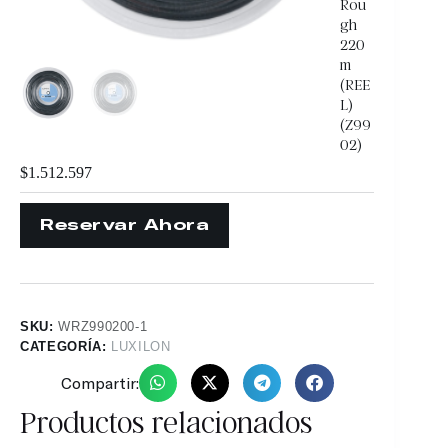
Rou
gh
220
m
(REE
L)
(Z99
02)
$
1.512.597
SKU:
WRZ990200-1
CATEGORÍA:
LUXILON
Compartir:
Productos relacionados