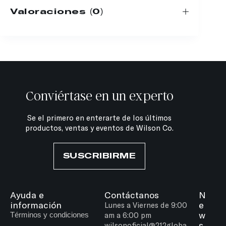
Valoraciones (0)
Conviértase en un experto
Se el primero en enterarte de los últimos
productos, ventas y eventos de Wilson Co.
SUSCRIBIRME
Ayuda e
Contáctanos
N
información
e
Lunes a Viernes de 9:00
w
Términos y condiciones
am a 6:00 pm
s
wilsonoficial@212globa