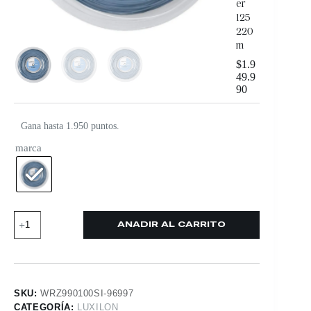
er
125
220
m
$
1.9
49.9
90
Gana hasta 1.950 puntos.
marca
AÑADIR AL CARRITO
SKU:
WRZ990100SI-96997
CATEGORÍA:
LUXILON