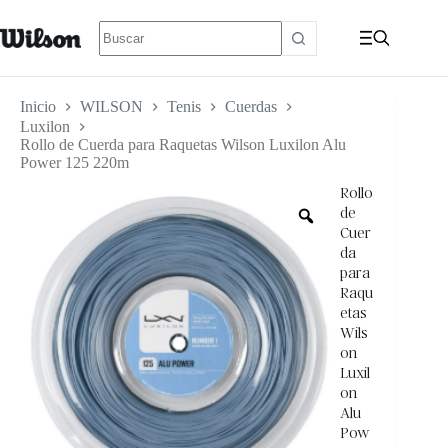
Inicio
WILSON
Tenis
Cuerdas
Luxilon
Rollo de Cuerda para Raquetas Wilson Luxilon Alu
Power 125 220m
Rollo
de
Cuer
da
para
Raqu
etas
Wils
on
Luxil
on
Alu
Pow