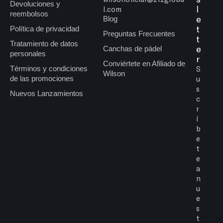
Devoluciones y
l
l.com
reembolsos
e
Blog
t
Política de privacidad
Preguntas Frecuentes
t
Tratamiento de datos
e
Canchas de pádel
personales
r
Conviértete en Afiliado de
Términos y condiciones
S
Wilson
de las promociones
u
s
Nuevos Lanzamientos
c
r
í
b
e
t
e
a
n
u
e
s
t