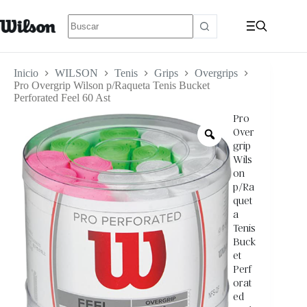
Inicio
WILSON
Tenis
Grips
Overgrips
Pro Overgrip Wilson p/Raqueta Tenis Bucket
Perforated Feel 60 Ast
Pro
Over
grip
Wils
on
p/Ra
quet
a
Tenis
Buck
et
Perf
orat
ed