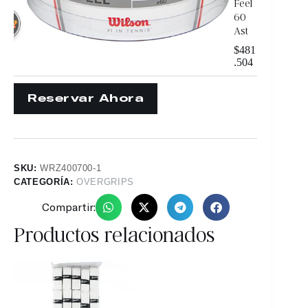
Feel
60
Ast
$
481
.504
SKU:
WRZ400700-1
CATEGORÍA:
OVERGRIPS
Compartir:
Productos relacionados