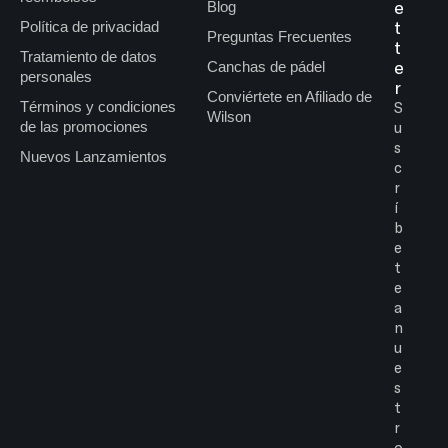
e
Blog
t
Política de privacidad
Preguntas Frecuentes
t
Tratamiento de datos
e
Canchas de pádel
personales
r
Conviértete en Afiliado de
Términos y condiciones
S
Wilson
de las promociones
u
s
Nuevos Lanzamientos
c
r
í
b
e
t
e
a
n
u
e
s
t
r
o