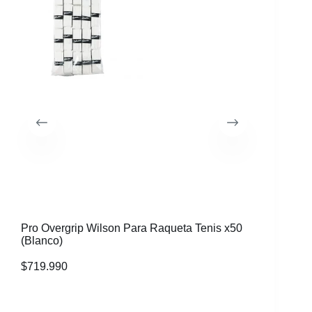
Pro Overgrip Wilson Para Raqueta Tenis x50
Caja 60 
(Blanco)
Colores 
$
719.990
$
539.99