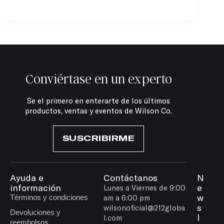
Conviértase en un experto
Se el primero en enterarte de los últimos
productos, ventas y eventos de Wilson Co.
SUSCRIBIRME
Ayuda e
Contáctanos
N
información
e
Lunes a Viernes de 9:00
w
Términos y condiciones
am a 6:00 pm
s
wilsonoficial@212globa
Devoluciones y
l
l.com
reembolsos