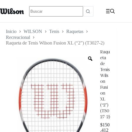
Inicio
WILSON
Tenis
Raquetas
Recreacional
Raqueta de Tenis Wilson Fusion XL (“2”) (T3027-2)
Raqu
eta
de
Tenis
Wils
on
Fusi
on
XL
(“2”)
(T30
27-2)
$
150
.412