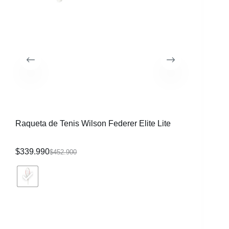
Raqueta de Tenis Wilson Federer Elite Lite
Raqueta 
$
339.990
$
219.99
$
452.900