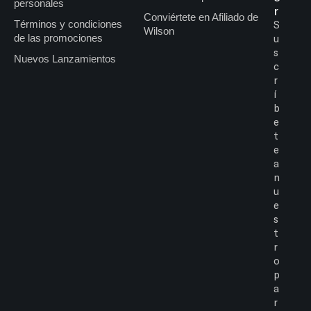
personales
r
Conviértete en Afiliado de
Términos y condiciones
S
Wilson
de las promociones
u
s
Nuevos Lanzamientos
c
r
í
b
e
t
e
a
n
u
e
s
t
r
o
p
a
r