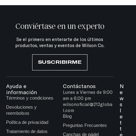
Conviértase en un experto
Se el primero en enterarte de los últimos
productos, ventas y eventos de Wilson Co.
SUSCRIBIRME
Ayuda e
Contáctanos
N
información
e
Lunes a Viernes de 9:00
w
Términos y condiciones
am a 6:00 pm
s
wilsonoficial@212globa
Devoluciones y
l
l.com
reembolsos
e
Blog
t
Política de privacidad
Preguntas Frecuentes
t
Tratamiento de datos
e
Canchas de pádel