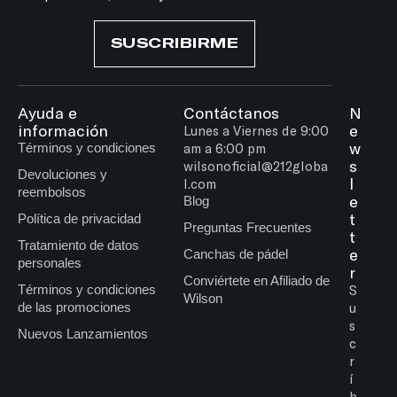
SUSCRIBIRME
Ayuda e
Contáctanos
N
información
e
Lunes a Viernes de 9:00
w
Términos y condiciones
am a 6:00 pm
s
wilsonoficial@212globa
Devoluciones y
l
l.com
reembolsos
e
Blog
t
Política de privacidad
Preguntas Frecuentes
t
Tratamiento de datos
e
Canchas de pádel
personales
r
Conviértete en Afiliado de
Términos y condiciones
S
Wilson
de las promociones
u
s
Nuevos Lanzamientos
c
r
í
b