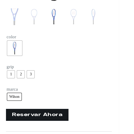
color
grip
1
2
3
marca
Wilson