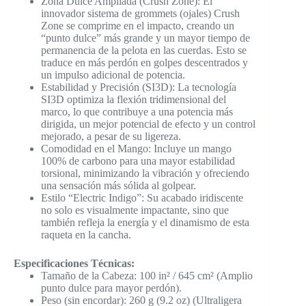
Zona Dulce Ampliada (Crush Zone): El
innovador sistema de grommets (ojales) Crush
Zone se comprime en el impacto, creando un
“punto dulce” más grande y un mayor tiempo de
permanencia de la pelota en las cuerdas. Esto se
traduce en más perdón en golpes descentrados y
un impulso adicional de potencia.
Estabilidad y Precisión (SI3D): La tecnología
SI3D optimiza la flexión tridimensional del
marco, lo que contribuye a una potencia más
dirigida, un mejor potencial de efecto y un control
mejorado, a pesar de su ligereza.
Comodidad en el Mango: Incluye un mango
100% de carbono para una mayor estabilidad
torsional, minimizando la vibración y ofreciendo
una sensación más sólida al golpear.
Estilo “Electric Indigo”: Su acabado iridiscente
no solo es visualmente impactante, sino que
también refleja la energía y el dinamismo de esta
raqueta en la cancha.
Especificaciones Técnicas:
Tamaño de la Cabeza: 100 in² / 645 cm² (Amplio
punto dulce para mayor perdón).
Peso (sin encordar): 260 g (9.2 oz) (Ultraligera