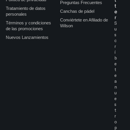
Preguntas Frecuentes
t
Tratamiento de datos
e
Canchas de pádel
personales
r
Conviértete en Afiliado de
Términos y condiciones
S
Wilson
de las promociones
u
s
Nuevos Lanzamientos
c
r
í
b
e
t
e
a
n
u
e
s
t
r
o
p