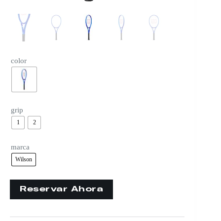
color
grip
1
2
marca
Wilson