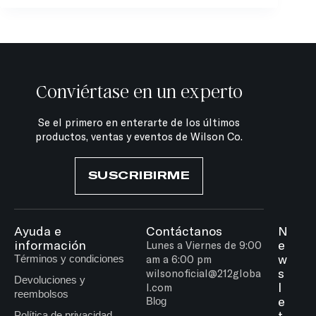
Conviértase en un experto
Se el primero en enterarte de los últimos
productos, ventas y eventos de Wilson Co.
SUSCRIBIRME
Ayuda e
Contáctanos
N
información
e
Lunes a Viernes de 9:00
w
Términos y condiciones
am a 6:00 pm
s
wilsonoficial@212globa
Devoluciones y
l
l.com
reembolsos
e
Blog
t
Política de privacidad