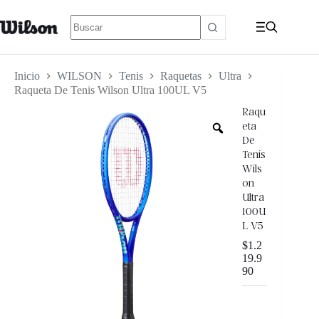
Inicio
WILSON
Tenis
Raquetas
Ultra
Raqueta De Tenis Wilson Ultra 100UL V5
Raqu
eta
De
Tenis
Wils
on
Ultra
100U
L V5
$
1.2
19.9
90