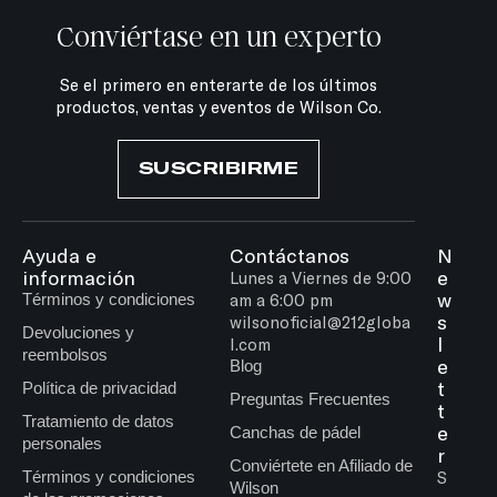
Conviértase en un experto
Se el primero en enterarte de los últimos
productos, ventas y eventos de Wilson Co.
SUSCRIBIRME
Ayuda e
Contáctanos
N
información
e
Lunes a Viernes de 9:00
w
Términos y condiciones
am a 6:00 pm
s
wilsonoficial@212globa
Devoluciones y
l
l.com
reembolsos
e
Blog
t
Política de privacidad
Preguntas Frecuentes
t
Tratamiento de datos
e
Canchas de pádel
personales
r
Conviértete en Afiliado de
Términos y condiciones
S
Wilson