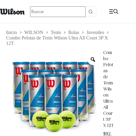
Inicio
WILSON
Tenis
Bolas
Juveniles
Combo Pelotas de Tenis Wilson Ultra All Court 3P X
12T
Com
bo
Pelot
as
de
Tenis
Wils
on
Ultra
All
Cour
t 3P
X 12T
$
92.