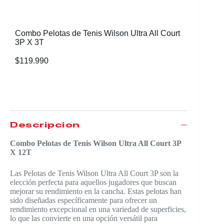
Naranja 
$
31.990
Combo Pelotas de Tenis Wilson Ultra All Court
3P X 3T
$
119.990
Descripción
Combo Pelotas de Tenis Wilson Ultra All Court 3P
X 12T
Las Pelotas de Tenis Wilson Ultra All Court 3P son la
elección perfecta para aquellos jugadores que buscan
mejorar su rendimiento en la cancha. Estas pelotas han
sido diseñadas específicamente para ofrecer un
rendimiento excepcional en una variedad de superficies,
lo que las convierte en una opción versátil para