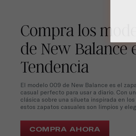
Compra los mode
de New Balance 
Tendencia
El modelo 009 de New Balance es el zap
casual perfecto para usar a diario. Con u
clásica sobre una silueta inspirada en los
estos zapatos casuales son limpios y ele
COMPRA AHORA