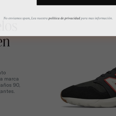
No enviamos spam, Lea nuestra
política de privacidad
para mas información.
los
en
ato
na marca
 años 90,
gantes.