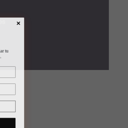
es
zar tu
.