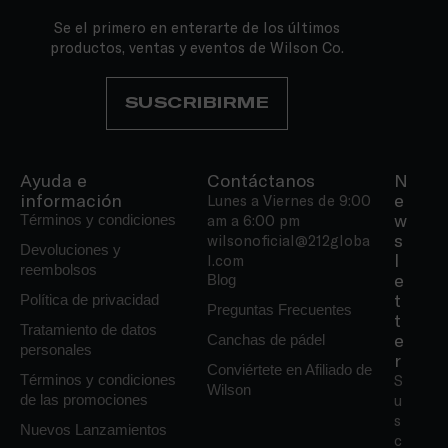
Se el primero en enterarte de los últimos
productos, ventas y eventos de Wilson Co.
SUSCRIBIRME
Ayuda e
Contáctanos
N
información
e
Lunes a Viernes de 9:00
w
Términos y condiciones
am a 6:00 pm
s
wilsonoficial@212globa
Devoluciones y
l
l.com
reembolsos
e
Blog
t
Política de privacidad
Preguntas Frecuentes
t
Tratamiento de datos
e
Canchas de pádel
personales
r
Conviértete en Afiliado de
Términos y condiciones
S
Wilson
de las promociones
u
s
Nuevos Lanzamientos
c