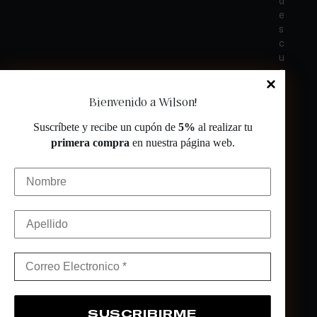
d
e
s
c
u
e
n
t
Bienvenido a Wilson!
o
Suscríbete y recibe un cupón de
5%
al realizar tu
e
n
primera compra
en nuestra página web.
t
u
s
i
g
u
i
e
n
t
e
c