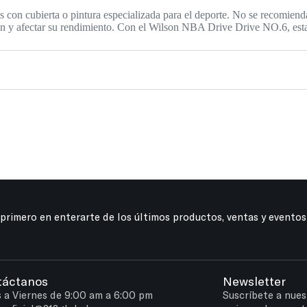
as con cubierta o pintura especializada para el deporte. No se recomien
n y afectar su rendimiento. Con el Wilson NBA Drive Drive NO.6, estarás
 primero en enterarte de los últimos productos, ventas y eventos
táctanos
Newsletter
 a Viernes de 9:00 am a 6:00 pm
Suscríbete a nues