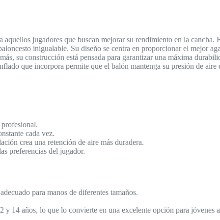
aquellos jugadores que buscan mejorar su rendimiento en la cancha. Es
baloncesto inigualable. Su diseño se centra en proporcionar el mejor aga
emás, su construcción está pensada para garantizar una máxima durabilida
 inflado que incorpora permite que el balón mantenga su presión de air
rofesional.
ante cada vez.
ión crea una retención de aire más duradera.
 preferencias del jugador.
ecuado para manos de diferentes tamaños.
ños, lo que lo convierte en una excelente opción para jóvenes atle