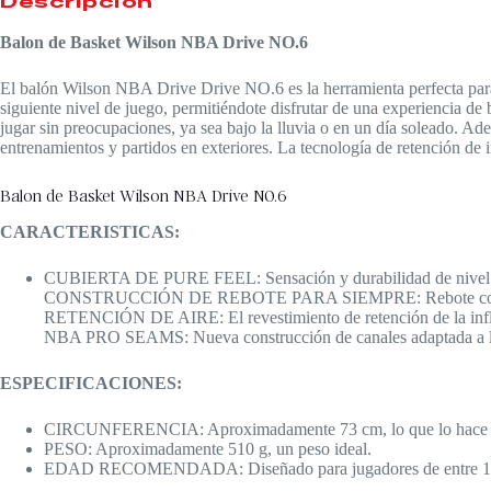
Descripción
Balon de Basket Wilson NBA Drive NO.6
El balón Wilson NBA Drive Drive NO.6 es la herramienta perfecta para 
siguiente nivel de juego, permitiéndote disfrutar de una experiencia de 
jugar sin preocupaciones, ya sea bajo la lluvia o en un día soleado. Ad
entrenamientos y partidos en exteriores. La tecnología de retención de
Balon de Basket Wilson NBA Drive NO.6
CARACTERISTICAS:
CUBIERTA DE PURE FEEL: Sensación y durabilidad de nivel p
CONSTRUCCIÓN DE REBOTE PARA SIEMPRE: Rebote const
RETENCIÓN DE AIRE: El revestimiento de retención de la inflac
NBA PRO SEAMS: Nueva construcción de canales adaptada a las
ESPECIFICACIONES:
CIRCUNFERENCIA: Aproximadamente 73 cm, lo que lo hace ad
PESO: Aproximadamente 510 g, un peso ideal.
EDAD RECOMENDADA: Diseñado para jugadores de entre 12 y 14 a