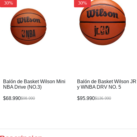
30%
30%
Balón de Basket Wilson Mini
Balón de Basket Wilson J
NBA Drive (NO.3)
y WNBA DRV NO. 5
$
68.990
$
95.990
$
98.990
$
136.990