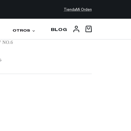
Tienda
Mi Orden
BLOG
OTROS
V NO.6
6