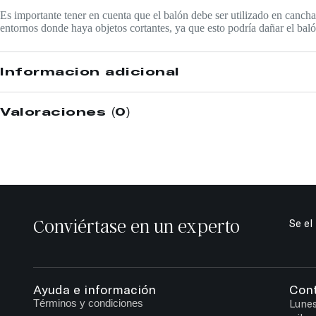
Es importante tener en cuenta que el balón debe ser utilizado en canch
entornos donde haya objetos cortantes, ya que esto podría dañar el baló
Información adicional
Valoraciones (0)
Conviértase en un experto
Se el
Ayuda e información
Con
Términos y condiciones
Lunes