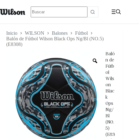
Inicio
WILSON
Balones
Fútbol
Balón de Fútbol Wilson Black Ops Ng/Bl (NO.5)
(E8308)
Baló
n de
Fútb
ol
Wils
on
Blac
k
Ops
Ng/
Bl
(NO.
5)
(E83