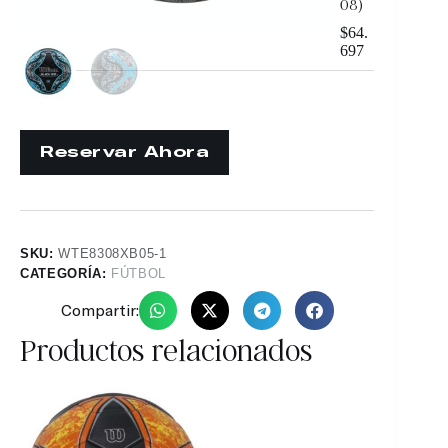
08)
$
64.
697
SKU:
WTE8308XB05-1
CATEGORÍA:
FÚTBOL
Compartir:
Productos relacionados