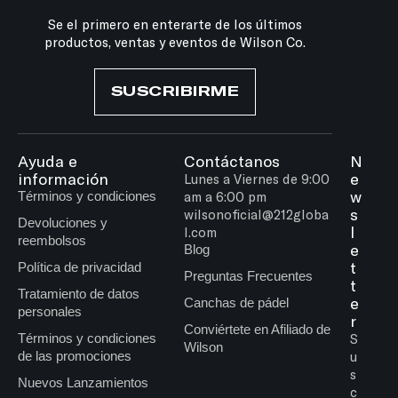
Se el primero en enterarte de los últimos
productos, ventas y eventos de Wilson Co.
SUSCRIBIRME
Ayuda e
Contáctanos
N
información
e
Lunes a Viernes de 9:00
w
Términos y condiciones
am a 6:00 pm
s
wilsonoficial@212globa
Devoluciones y
l
l.com
reembolsos
e
Blog
t
Política de privacidad
Preguntas Frecuentes
t
Tratamiento de datos
e
Canchas de pádel
personales
r
Conviértete en Afiliado de
Términos y condiciones
S
Wilson
de las promociones
u
s
Nuevos Lanzamientos
c