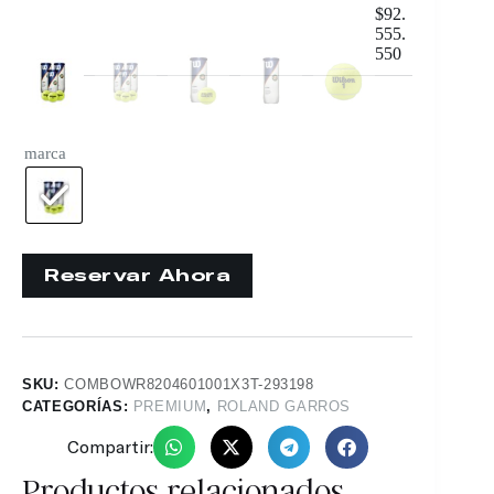
$
92.
555.
550
marca
SKU:
COMBOWR8204601001X3T-293198
CATEGORÍAS:
PREMIUM
,
ROLAND GARROS
Compartir:
Productos relacionados