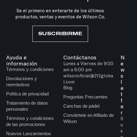
Se el primero en enterarte de los últimos
productos, ventas y eventos de Wilson Co.
SUSCRIBIRME
Ayuda e
Contáctanos
N
información
e
Lunes a Viernes de 9:00
w
Términos y condiciones
am a 6:00 pm
s
wilsonoficial@212globa
Devoluciones y
l
l.com
reembolsos
e
Blog
t
Política de privacidad
Preguntas Frecuentes
t
Tratamiento de datos
e
Canchas de pádel
personales
r
Conviértete en Afiliado de
Términos y condiciones
S
Wilson
de las promociones
u
s
Nuevos Lanzamientos
c