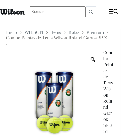
Inicio
WILSON
Tenis
Bolas
Premium
Combo Pelotas de Tenis Wilson Roland Garros 3P X
3T
Com
bo
Pelot
as
de
Tenis
Wils
on
Rola
nd
Garr
os
3P X
3T