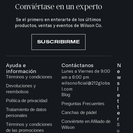
Conviértase en un experto
Se el primero en enterarte de los últimos
productos, ventas y eventos de Wilson Co.
SUSCRIBIRME
Ayuda e
Contáctanos
N
información
e
Lunes a Viernes de 9:00
w
Términos y condiciones
am a 6:00 pm
s
wilsonoficial@212globa
Devoluciones y
l
l.com
reembolsos
e
Blog
t
Política de privacidad
Preguntas Frecuentes
t
Tratamiento de datos
e
Canchas de pádel
personales
r
Conviértete en Afiliado de
Términos y condiciones
S
Wilson
de las promociones
u