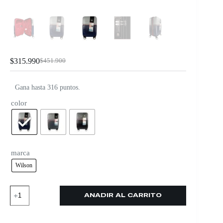
$
315.990
$
451.900
Gana hasta 316 puntos.
color
marca
Wilson
AÑADIR AL CARRITO