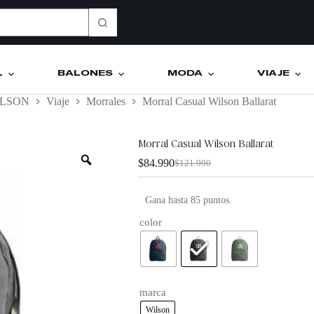
L
BALONES
MODA
VIAJE
ILSON
Viaje
Morrales
Morral Casual Wilson Ballarat
Morral Casual Wilson Ballarat
$
84.990
$
121.990
Gana hasta 85 puntos.
color
marca
Wilson