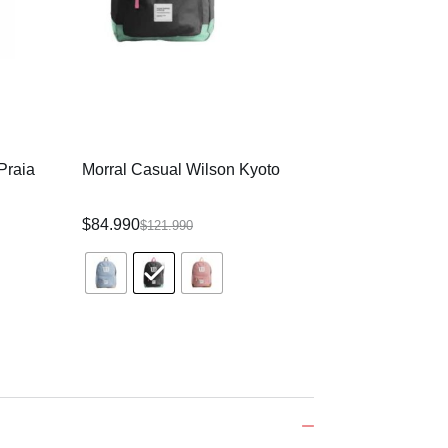
Praia
Morral Casual Wilson Kyoto
Morral Casual Wi
$
84.990
$
90.990
$
121.990
$
110.990