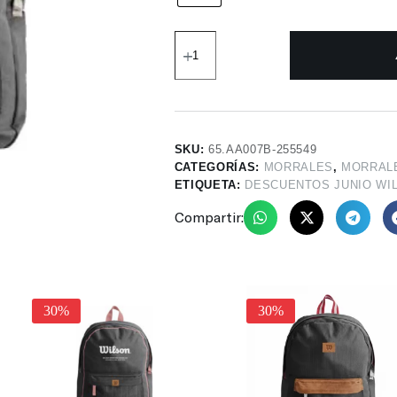
SKU:
65.AA007B-255549
CATEGORÍAS:
MORRALES
,
MORRAL
ETIQUETA:
DESCUENTOS JUNIO WI
Compartir:
30%
30%