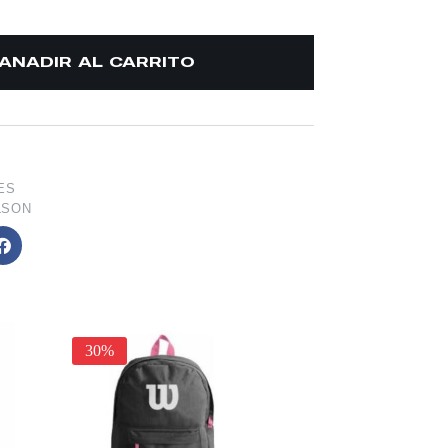
AÑADIR AL CARRITO
ES
LSON
30%
18%