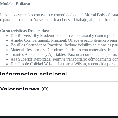
Modelo: Ballarat
Lleva tus esenciales con estilo y comodidad con el Morral Bolso Casual
o para tu uso diario. Ya sea para ir a clases, al trabajo, al gimnasio o par
Características Destacadas:
Diseño Versátil y Moderno: Con un estilo casual y contemporáneo,
Amplio Compartimento Principal: Ofrece espacio generoso para li
Bolsillos Secundarios Prácticos: Incluye bolsillos adicionales pa
Material Resistente y Duradero: Fabricado con materiales de alta c
Tirantes Acolchados y Ajustables: Para una comodidad superior, l
Asa Superior Reforzada: Permite transportarlo cómodamente con 
Detalles de Calidad Wilson: La marca Wilson, reconocida por su 
Información adicional
Valoraciones (0)