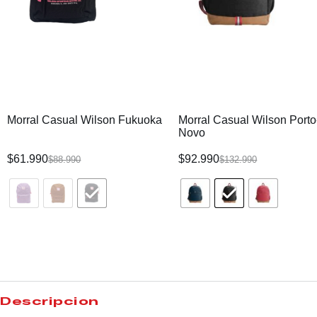
Morral Casual Wilson Fukuoka
Morral Casual Wilson Porto
Novo
$
61.990
$
92.990
$
88.990
$
132.990
Descripción