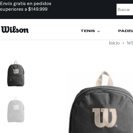
Envío gratis en pedidos
superiores a $149.999
TENIS
PÁDE
Inicio
W