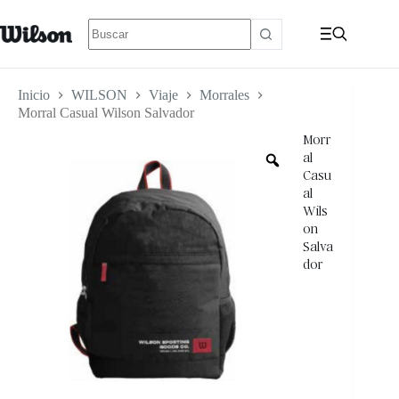
Inicio
WILSON
Viaje
Morrales
Morral Casual Wilson Salvador
Morr
al
Casu
al
Wils
on
Salva
dor