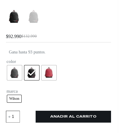
$
92.990
$
132.990
Gana hasta 93 puntos.
color
marca
Wilson
AÑADIR AL CARRITO