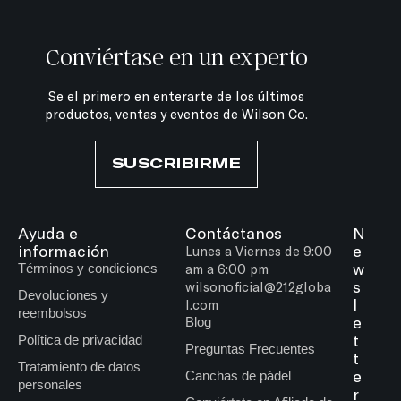
Conviértase en un experto
Se el primero en enterarte de los últimos
productos, ventas y eventos de Wilson Co.
SUSCRIBIRME
Ayuda e
Contáctanos
N
información
e
Lunes a Viernes de 9:00
w
Términos y condiciones
am a 6:00 pm
s
wilsonoficial@212globa
Devoluciones y
l
l.com
reembolsos
e
Blog
t
Política de privacidad
Preguntas Frecuentes
t
Tratamiento de datos
e
Canchas de pádel
personales
r