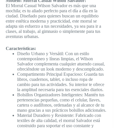
Modelo: Morral Casual Wilson Salvador:
El Morral Casual Wilson Salvador es más que una
mochila; es tu aliado perfecto para el día a día en la
ciudad. Diseñado para quienes buscan un equilibrio
entre estética moderna y practicidad, este morral se
adapta sin esfuerzo a tus necesidades, ya sea para ir a
clases, al trabajo, al gimnasio o simplemente para tus
aventuras urbanas.
Características:
Diseño Urbano y Versátil: Con un estilo
contemporáneo y líneas limpias, el Wilson
Salvador complementa cualquier atuendo casual,
ofreciéndote un look moderno y descomplicado.
Compartimento Principal Espacioso: Guarda tus
libros, cuadernos, tablet, o incluso ropa de
cambio para tus actividades. Su interior te ofrece
la amplitud necesaria para tus esenciales diarios.
Bolsillos Organizadores Inteligentes: Mantén tus
pertenencias pequeñas, como el celular, llaves,
cartera o audífonos, ordenadas y al alcance de tu
mano gracias a sus prácticos bolsillos adicionales.
Material Duradero y Resistente: Fabricado con
textiles de alta calidad, el morral Salvador está
construido para soportar el uso constante y