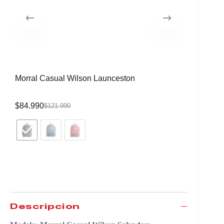
Morral Casual Wilson Launceston
Morral C
$
84.990
$
84.990
$
121.990
Descripción