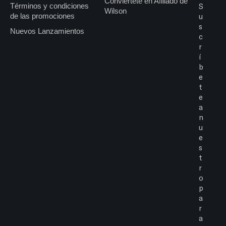
Conviértete en Afiliado de
Términos y condiciones
S
Wilson
de las promociones
u
s
Nuevos Lanzamientos
c
r
í
b
e
t
e
a
n
u
e
s
t
r
o
p
a
r
a