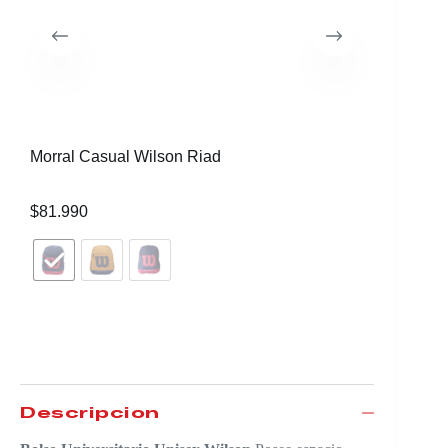
Morral Casual Wilson Riad
Morral C
$
81.990
$
92.990
Descripción