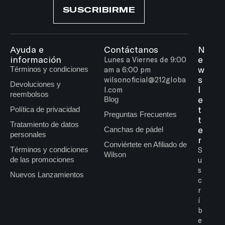
SUSCRIBIRME
Ayuda e
Contáctanos
N
información
e
Lunes a Viernes de 9:00
w
Términos y condiciones
am a 6:00 pm
s
wilsonoficial@212globa
Devoluciones y
l
l.com
reembolsos
e
Blog
t
Política de privacidad
Preguntas Frecuentes
t
Tratamiento de datos
e
Canchas de pádel
personales
r
Conviértete en Afiliado de
Términos y condiciones
S
Wilson
de las promociones
u
s
Nuevos Lanzamientos
c
r
í
b
e