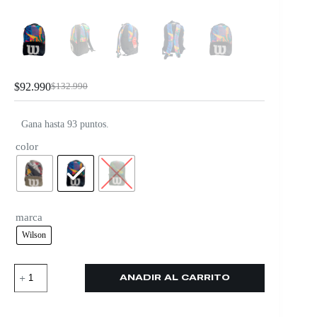
$
92.990
$
132.990
Gana hasta 93 puntos.
color
marca
Wilson
AÑADIR AL CARRITO