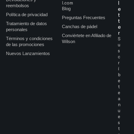
l
l.com
reembolsos
e
Blog
t
Política de privacidad
Preguntas Frecuentes
t
Tratamiento de datos
e
Canchas de pádel
personales
r
Conviértete en Afiliado de
Términos y condiciones
S
Wilson
de las promociones
u
s
Nuevos Lanzamientos
c
r
í
b
e
t
e
a
n
u
e
s
t