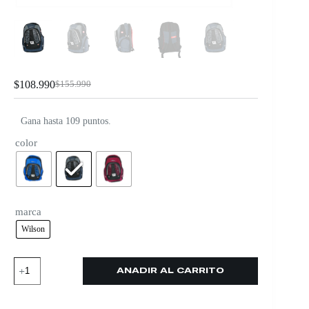
$
108.990
$
155.990
Gana hasta 109 puntos.
color
marca
Wilson
AÑADIR AL CARRITO