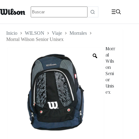
Inicio
WILSON
Viaje
Morrales
Morral Wilson Senior Unisex
Morr
al
Wils
on
Seni
or
Unis
ex