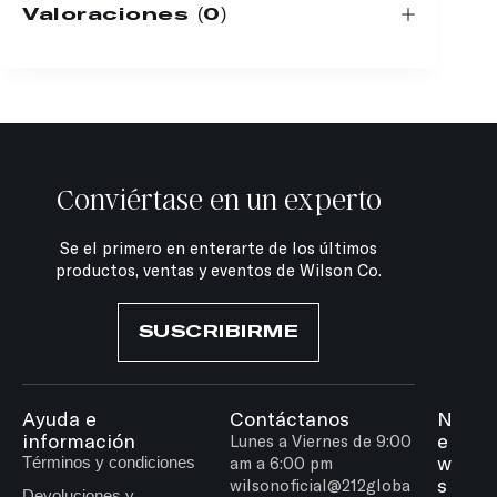
Valoraciones (0)
Conviértase en un experto
Se el primero en enterarte de los últimos
productos, ventas y eventos de Wilson Co.
SUSCRIBIRME
Ayuda e
Contáctanos
N
información
e
Lunes a Viernes de 9:00
w
Términos y condiciones
am a 6:00 pm
s
wilsonoficial@212globa
Devoluciones y