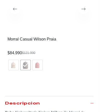
Morral Casual Wilson Praia
Morral C
$
84.990
$
84.990
$
121.990
Descripción