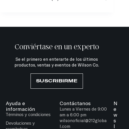
Conviértase en un experto
Se el primero en enterarte de los últimos
productos, ventas y eventos de Wilson Co.
SUSCRIBIRME
Ayuda e
Contáctanos
N
información
e
Lunes a Viernes de 9:00
w
Términos y condiciones
am a 6:00 pm
s
wilsonoficial@212globa
Devoluciones y
l
l.com
reembolsos