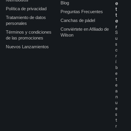
e
Blog
t
Política de privacidad
Preguntas Frecuentes
t
Tratamiento de datos
e
Canchas de pádel
personales
r
Conviértete en Afiliado de
Términos y condiciones
S
Wilson
de las promociones
u
s
Nuevos Lanzamientos
c
r
í
b
e
t
e
a
n
u
e
s
t
r