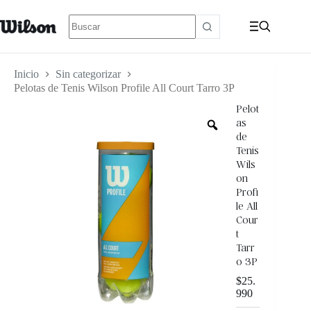
Inicio
Sin categorizar
Pelotas de Tenis Wilson Profile All Court Tarro 3P
Pelot
as
de
Tenis
Wils
on
Profi
le All
Cour
t
Tarr
o 3P
$
25.
990