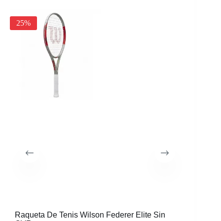
25%
30%
Raqueta De Tenis Wilson Federer Elite Sin
Morral W