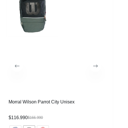
Morral Wilson Parrot City Unisex
Raqueta 
CVR
$
116.990
$
339.99
$
166.990