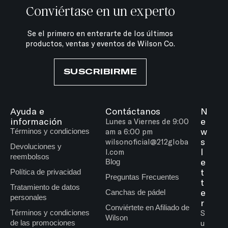
Conviértase en un experto
Se el primero en enterarte de los últimos
productos, ventas y eventos de Wilson Co.
SUSCRIBIRME
Ayuda e
Contáctanos
N
información
e
Lunes a Viernes de 9:00
w
Términos y condiciones
am a 6:00 pm
s
wilsonoficial@212globa
Devoluciones y
l
l.com
reembolsos
e
Blog
t
Política de privacidad
Preguntas Frecuentes
t
Tratamiento de datos
e
Canchas de pádel
personales
r
Conviértete en Afiliado de
Términos y condiciones
S
Wilson
de las promociones
u