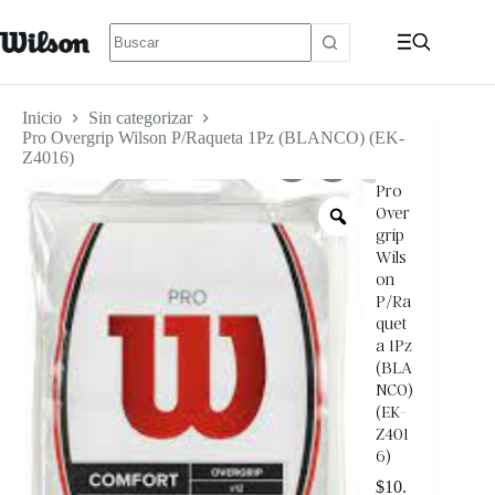
Inicio
Sin categorizar
Pro Overgrip Wilson P/Raqueta 1Pz (BLANCO) (EK-
Z4016)
Pro
Over
grip
Wils
on
P/Ra
quet
a 1Pz
(BLA
NCO)
(EK-
Z401
6)
$
10.