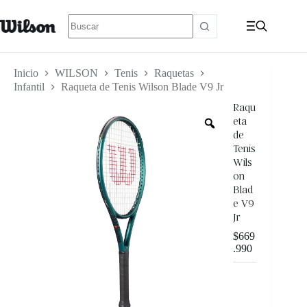
Inicio
WILSON
Tenis
Raquetas
Infantil
Raqueta de Tenis Wilson Blade V9 Jr
Raqu
eta
de
Tenis
Wils
on
Blad
e V9
Jr
$
669
.990