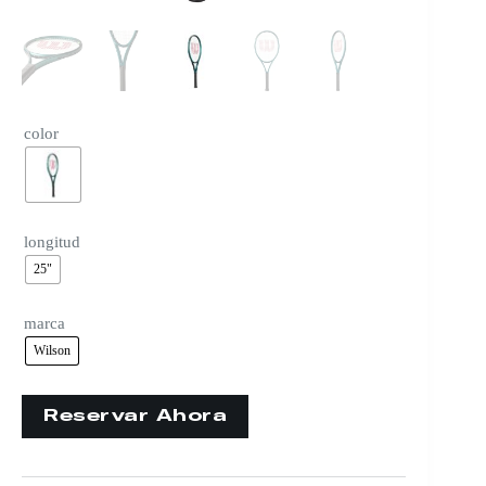
color
longitud
25"
marca
Wilson