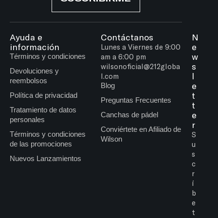
Ayuda e
Contáctanos
N
información
e
Lunes a Viernes de 9:00
w
Términos y condiciones
am a 6:00 pm
s
wilsonoficial@212globa
Devoluciones y
l
l.com
reembolsos
e
Blog
t
Política de privacidad
Preguntas Frecuentes
t
Tratamiento de datos
e
Canchas de pádel
personales
r
Conviértete en Afiliado de
Términos y condiciones
S
Wilson
de las promociones
u
s
Nuevos Lanzamientos
c
r
í
b
e
t