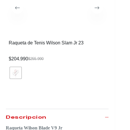
Raqueta de Tenis Wilson Slam Jr 23
Raqueta 
$
204.990
$
204.99
$
255.990
Descripción
Raqueta Wilson Blade V9 Jr