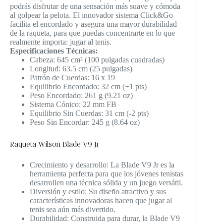
podrás disfrutar de una sensación más suave y cómoda
al golpear la pelota. El innovador sistema Click&Go
facilita el encordado y asegura una mayor durabilidad
de la raqueta, para que puedas concentrarte en lo que
realmente importa: jugar al tenis.
Especificaciones Técnicas:
Cabeza: 645 cm² (100 pulgadas cuadradas)
Longitud: 63.5 cm (25 pulgadas)
Patrón de Cuerdas: 16 x 19
Equilibrio Encordado: 32 cm (+1 pts)
Peso Encordado: 261 g (9.21 oz)
Sistema Cónico: 22 mm FB
Equilibrio Sin Cuerdas: 31 cm (-2 pts)
Peso Sin Encordar: 245 g (8.64 oz)
Raqueta Wilson Blade V9 Jr
Crecimiento y desarrollo: La Blade V9 Jr es la
herramienta perfecta para que los jóvenes tenistas
desarrollen una técnica sólida y un juego versátil.
Diversión y estilo: Su diseño atractivo y sus
características innovadoras hacen que jugar al
tenis sea aún más divertido.
Durabilidad: Construida para durar, la Blade V9