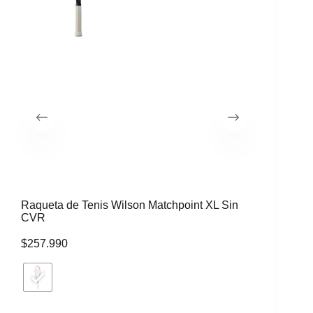
Raqueta de Tenis Wilson Matchpoint XL Sin
CVR
$
257.990
Raqueta 
$
379.99