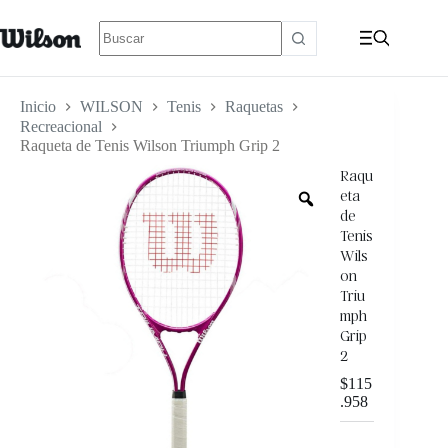
Inicio
WILSON
Tenis
Raquetas
Recreacional
Raqueta de Tenis Wilson Triumph Grip 2
Raqu
eta
de
Tenis
Wils
on
Triu
mph
Grip
2
$
115
.958