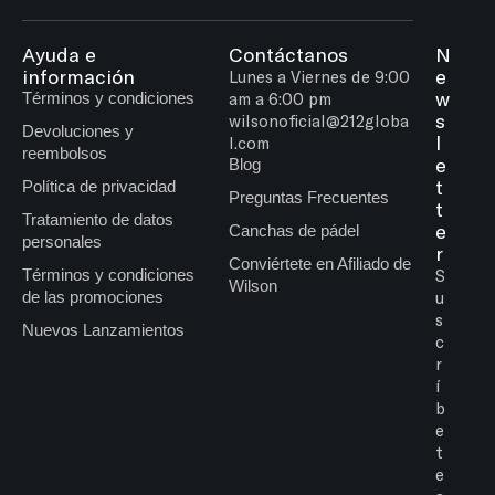
Ayuda e
Contáctanos
N
información
e
Lunes a Viernes de 9:00
w
Términos y condiciones
am a 6:00 pm
s
wilsonoficial@212globa
Devoluciones y
l
l.com
reembolsos
e
Blog
t
Política de privacidad
Preguntas Frecuentes
t
Tratamiento de datos
e
Canchas de pádel
personales
r
Conviértete en Afiliado de
Términos y condiciones
S
Wilson
de las promociones
u
s
Nuevos Lanzamientos
c
r
í
b
e
t
e