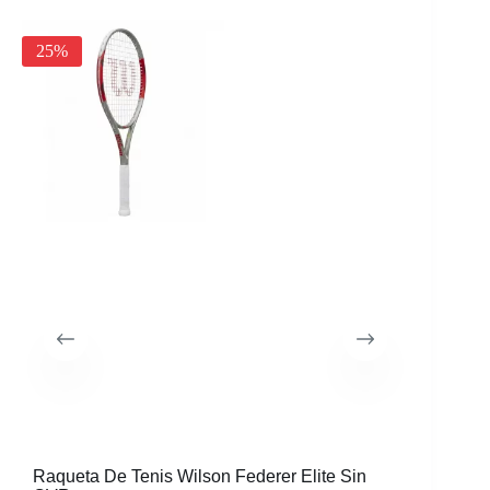
25%
30%
Raqueta De Tenis Wilson Federer Elite Sin
Morral W