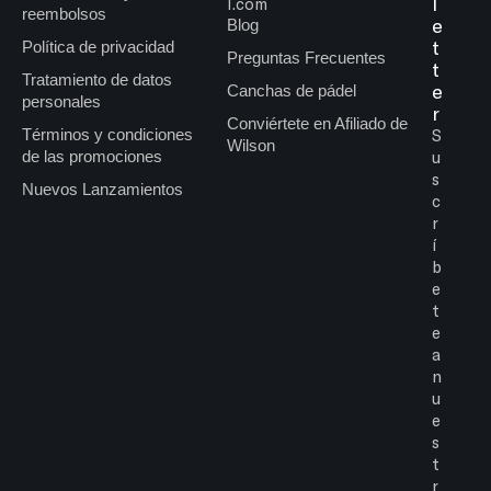
l
l.com
reembolsos
e
Blog
t
Política de privacidad
Preguntas Frecuentes
t
Tratamiento de datos
e
Canchas de pádel
personales
r
Conviértete en Afiliado de
Términos y condiciones
S
Wilson
de las promociones
u
s
Nuevos Lanzamientos
c
r
í
b
e
t
e
a
n
u
e
s
t
r