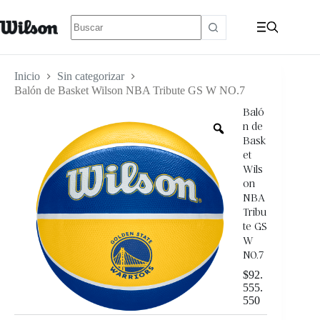
Inicio
Sin categorizar
Balón de Basket Wilson NBA Tribute GS W NO.7
Baló
n de
Bask
et
Wils
on
NBA
Tribu
te GS
W
NO.7
$
92.
555.
550