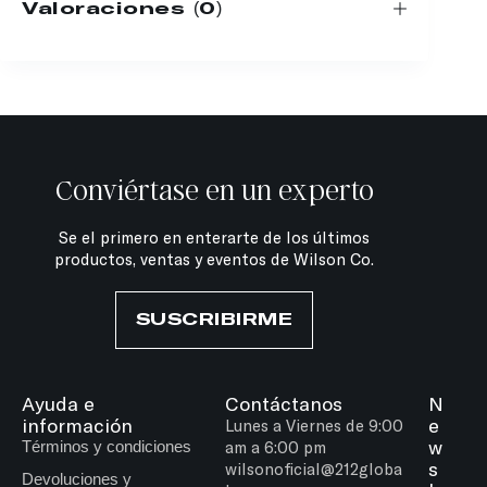
Valoraciones (0)
Conviértase en un experto
Se el primero en enterarte de los últimos
productos, ventas y eventos de Wilson Co.
SUSCRIBIRME
Ayuda e
Contáctanos
N
información
e
Lunes a Viernes de 9:00
w
Términos y condiciones
am a 6:00 pm
s
wilsonoficial@212globa
Devoluciones y