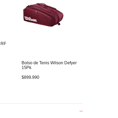
n RF
Bolso De Tenis 
Roland Garros 6
$
589.990
Bolso de Tenis Wilson Defyer
15Pk
$
899.990