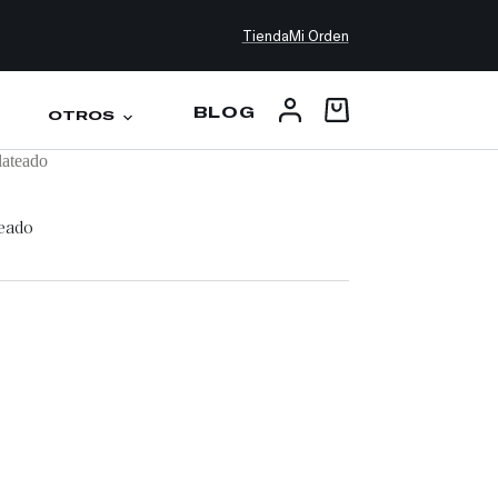
Tienda
Mi Orden
BLOG
OTROS
lateado
teado