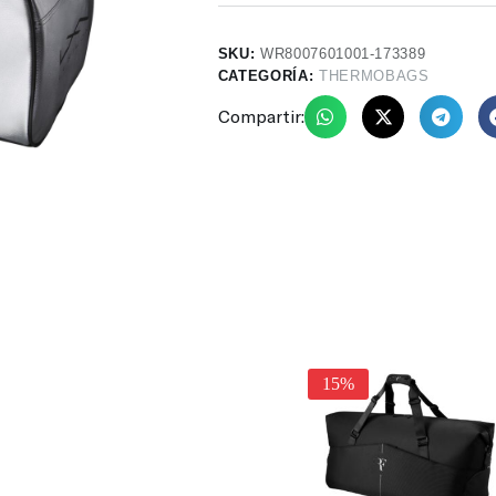
SKU:
WR8007601001-173389
CATEGORÍA:
THERMOBAGS
Compartir:
15%