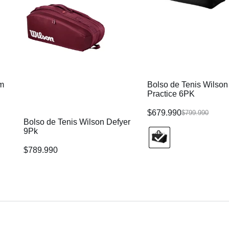
am
Bolso de Tenis Wilso
Practice 6PK
$
679.990
$
799.990
Bolso de Tenis Wilson Defyer
9Pk
$
789.990