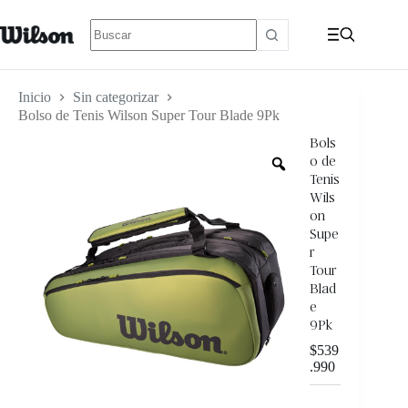
Inicio
Sin categorizar
Bolso de Tenis Wilson Super Tour Blade 9Pk
Bols
o de
Tenis
Wils
on
Supe
r
Tour
Blad
e
9Pk
$
539
.990