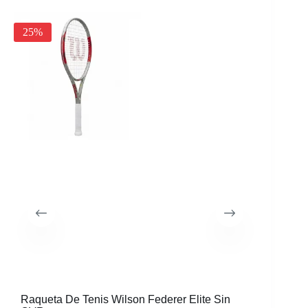
25%
30%
Raqueta De Tenis Wilson Federer Elite Sin
Morral W