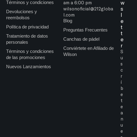
w
Términos y condiciones
am a 6:00 pm
s
wilsonoficial@212globa
Devoluciones y
l
l.com
reembolsos
e
Blog
t
Política de privacidad
Preguntas Frecuentes
t
Tratamiento de datos
e
Canchas de pádel
personales
r
Conviértete en Afiliado de
Términos y condiciones
S
Wilson
de las promociones
u
s
Nuevos Lanzamientos
c
r
í
b
e
t
e
a
n
u
e