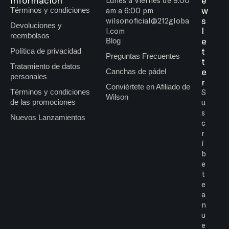
información
e
Lunes a Viernes de 9:00
w
Términos y condiciones
am a 6:00 pm
s
wilsonoficial@212globa
Devoluciones y
l
l.com
reembolsos
e
Blog
t
Política de privacidad
Preguntas Frecuentes
t
Tratamiento de datos
e
Canchas de pádel
personales
r
Conviértete en Afiliado de
Términos y condiciones
S
Wilson
de las promociones
u
s
Nuevos Lanzamientos
c
r
í
b
e
t
e
a
n
u
e