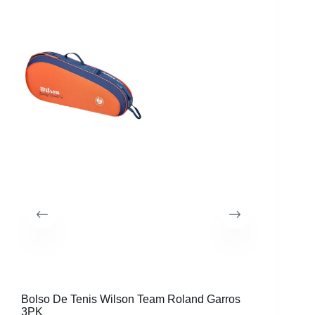
Bolso De Tenis Wilson Team Roland Garros
Bolso De
3PK
6Pk