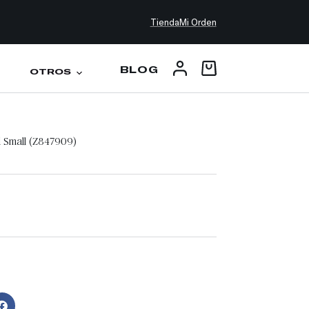
Tienda
Mi Orden
BLOG
OTROS
 Small (Z847909)