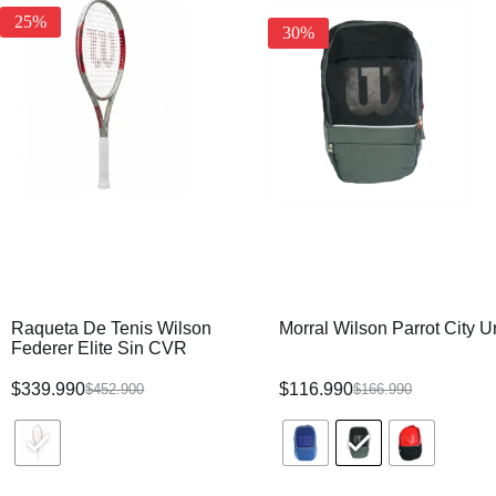
25%
30%
Raqueta De Tenis Wilson
Morral Wilson Parrot City U
Federer Elite Sin CVR
$
339.990
$
116.990
$
452.900
$
166.990