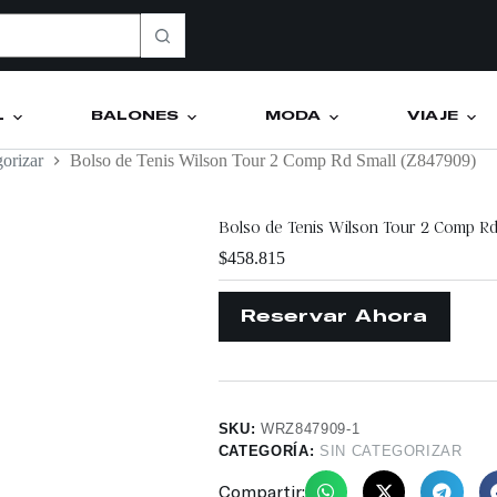
L
BALONES
MODA
VIAJE
gorizar
Bolso de Tenis Wilson Tour 2 Comp Rd Small (Z847909)
Bolso de Tenis Wilson Tour 2 Comp Rd
$
458.815
SKU:
WRZ847909-1
CATEGORÍA:
SIN CATEGORIZAR
Compartir: