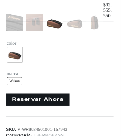
$
92.
555.
550
color
marca
Wilson
SKU:
P-WR8024501001-157943
CATEGORÍA:
THERMOBAGS