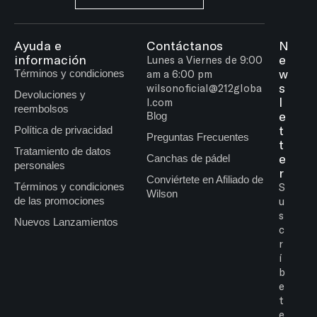
Ayuda e
Contáctanos
N
información
e
Lunes a Viernes de 9:00
w
Términos y condiciones
am a 6:00 pm
s
wilsonoficial@212globa
Devoluciones y
l
l.com
reembolsos
e
Blog
t
Política de privacidad
Preguntas Frecuentes
t
Tratamiento de datos
e
Canchas de pádel
personales
r
Conviértete en Afiliado de
Términos y condiciones
S
Wilson
de las promociones
u
s
Nuevos Lanzamientos
c
r
í
b
e
t
e