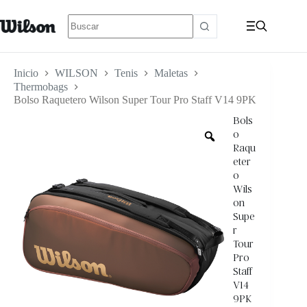
Inicio
WILSON
Tenis
Maletas
Thermobags
Bolso Raquetero Wilson Super Tour Pro Staff V14 9PK
Bols
o
Raqu
eter
o
Wils
on
Supe
r
Tour
Pro
Staff
V14
9PK