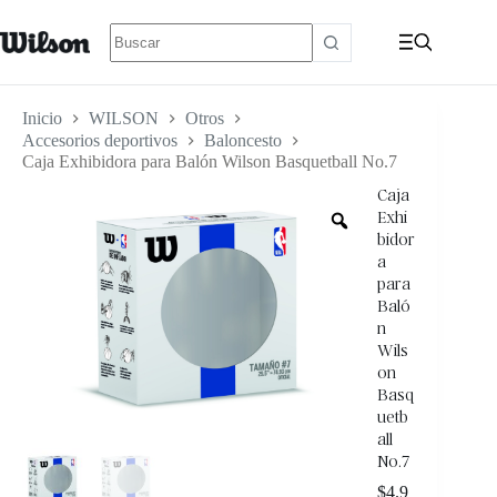
Inicio
WILSON
Otros
Accesorios deportivos
Baloncesto
Caja Exhibidora para Balón Wilson Basquetball No.7
Caja
Exhi
bidor
a
para
Baló
n
Wils
on
Basq
uetb
all
No.7
$
4.9