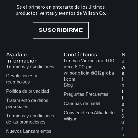
Se el primero en enterarte de los últimos
productos, ventas y eventos de Wilson Co.
SUSCRIBIRME
Ayuda e
Contáctanos
N
información
e
Lunes a Viernes de 9:00
w
Términos y condiciones
am a 6:00 pm
s
wilsonoficial@212globa
Devoluciones y
l
l.com
reembolsos
e
Blog
t
Política de privacidad
Preguntas Frecuentes
t
Tratamiento de datos
e
Canchas de pádel
personales
r
Conviértete en Afiliado de
Términos y condiciones
S
Wilson
de las promociones
u
s
Nuevos Lanzamientos
c