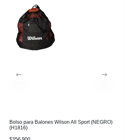
51%
Bolso para Balones Wilson All Sport (NEGRO)
Silbato 
(H1816)
$
356.900
$
44.990