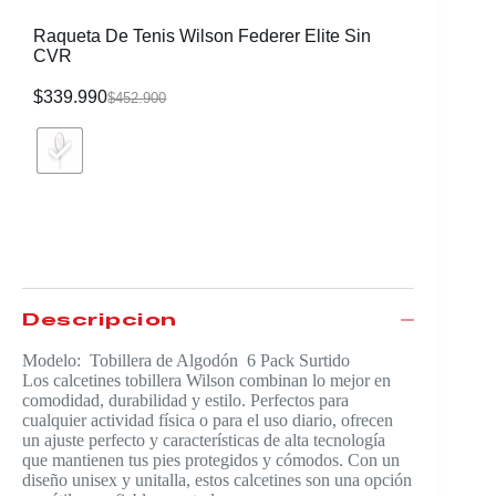
Raqueta De Tenis Wilson Federer Elite Sin
Morral W
CVR
$
339.990
$
116.99
$
452.900
Descripción
Modelo: Tobillera de Algodón 6 Pack Surtido
Los calcetines tobillera Wilson combinan lo mejor en
comodidad, durabilidad y estilo. Perfectos para
cualquier actividad física o para el uso diario, ofrecen
un ajuste perfecto y características de alta tecnología
que mantienen tus pies protegidos y cómodos. Con un
diseño unisex y unitalla, estos calcetines son una opción