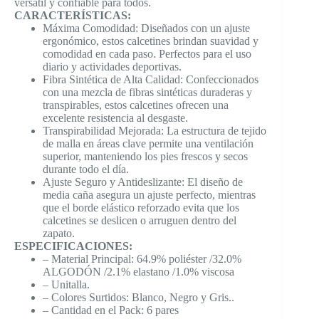
versátil y confiable para todos.
CARACTERÍSTICAS:
Máxima Comodidad: Diseñados con un ajuste
ergonómico, estos calcetines brindan suavidad y
comodidad en cada paso. Perfectos para el uso
diario y actividades deportivas.
Fibra Sintética de Alta Calidad: Confeccionados
con una mezcla de fibras sintéticas duraderas y
transpirables, estos calcetines ofrecen una
excelente resistencia al desgaste.
Transpirabilidad Mejorada: La estructura de tejido
de malla en áreas clave permite una ventilación
superior, manteniendo los pies frescos y secos
durante todo el día.
Ajuste Seguro y Antideslizante: El diseño de
media caña asegura un ajuste perfecto, mientras
que el borde elástico reforzado evita que los
calcetines se deslicen o arruguen dentro del
zapato.
ESPECIFICACIONES:
– Material Principal: 64.9% poliéster /32.0%
ALGODÓN /2.1% elastano /1.0% viscosa
– Unitalla.
– Colores Surtidos: Blanco, Negro y Gris..
– Cantidad en el Pack: 6 pares