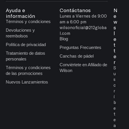
Ayuda e
Contáctanos
N
información
e
Lunes a Viernes de 9:00
w
Términos y condiciones
am a 6:00 pm
s
wilsonoficial@212globa
Devoluciones y
l
l.com
reembolsos
e
Blog
t
Política de privacidad
Preguntas Frecuentes
t
Tratamiento de datos
e
Canchas de pádel
personales
r
Conviértete en Afiliado de
Términos y condiciones
S
Wilson
de las promociones
u
s
Nuevos Lanzamientos
c
r
í
b
e
t
e
a