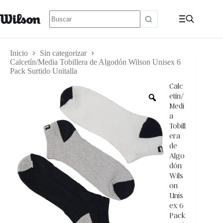
Inicio
Sin categorizar
Calcetín/Media Tobillera de Algodón Wilson Unisex 6
Pack Surtido Unitalla
Calc
etín/
Medi
a
Tobill
era
de
Algo
dón
Wils
on
Unis
ex 6
Pack