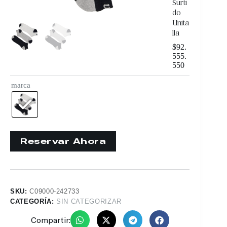
Surti
do
Unita
lla
$
92.
555.
550
marca
SKU:
C09000-242733
CATEGORÍA:
SIN CATEGORIZAR
Compartir: