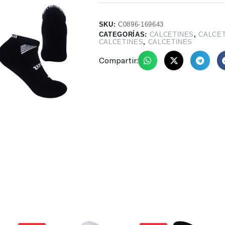
SKU:
C0896-169643
CATEGORÍAS:
CALCETINES
,
CALCE
CALCETINES
,
CALCETINES
Compartir: