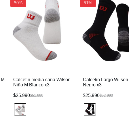
50%
51%
o M
Calcetin media caña Wilson
Calcetin Largo Wilson
Niño M Blanco x3
Negro x3
$
25.990
$
25.990
$
51.990
$
52.990