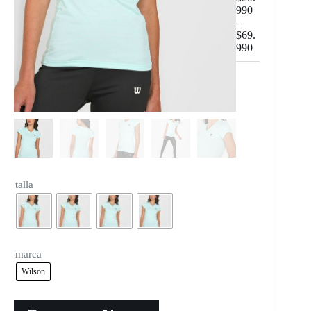
990
–
$
69.
990
talla
marca
Wilson