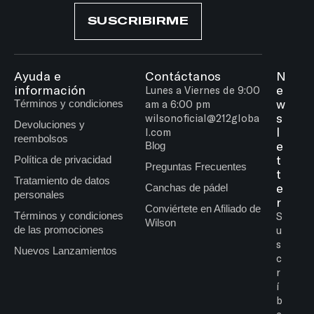
SUSCRIBIRME
Ayuda e
Contáctanos
N
información
e
Lunes a Viernes de 9:00
w
Términos y condiciones
am a 6:00 pm
s
wilsonoficial@212globa
Devoluciones y
l
l.com
reembolsos
e
Blog
t
Política de privacidad
Preguntas Frecuentes
t
Tratamiento de datos
e
Canchas de pádel
personales
r
Conviértete en Afiliado de
Términos y condiciones
S
Wilson
de las promociones
u
s
Nuevos Lanzamientos
c
r
í
b