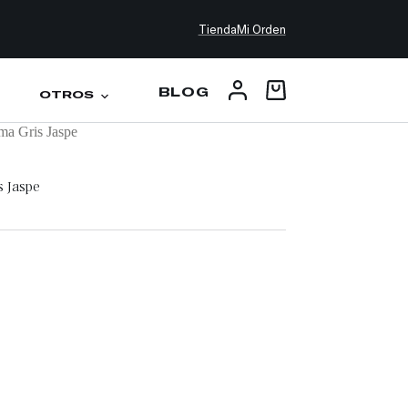
Tienda
Mi Orden
BLOG
OTROS
ma Gris Jaspe
s Jaspe