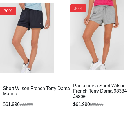
30%
30%
Pantaloneta Short Wilson
Short Wilson French Terry Dama
French Terry Dama 98334
Marino
Jaspe
$
61.990
$
61.990
$
88.990
$
88.990