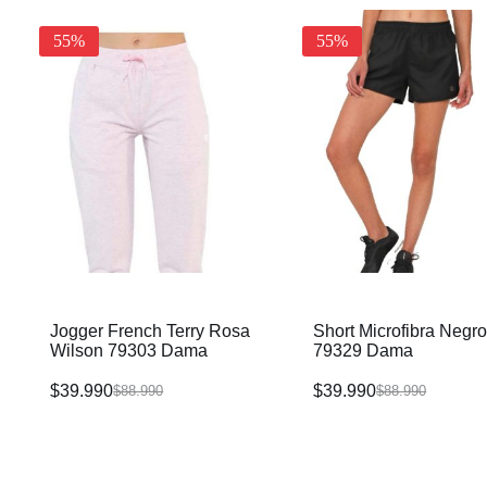
55%
55%
Jogger French Terry Rosa
Short Microfibra Negr
Wilson 79303 Dama
79329 Dama
$
39.990
$
39.990
$
88.990
$
88.990