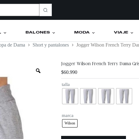
L
BALONES
MODA
VIAJE
opa de Dama
Short y pantalones
Jogger Wilson French Terry Da
Jogger Wilson French Terry Dama Gri
$
60.990
talla
marca
Wilson