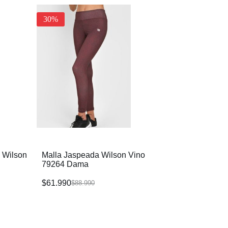
30%
Legging Mujer W
$
131.990
$
188.990
o Wilson
Malla Jaspeada Wilson Vino
79264 Dama
$
61.990
$
88.990