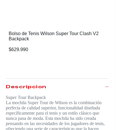
Bolso de Tenis Wilson Super Tour Clash V2
Maleta B
Backpack
$
629.990
$
537.90
Descripción
Super Tour Backpack
La mochila Super Tour de Wilson es la combinación
perfecta de calidad superior, funcionalidad diseñada
específicamente para el tenis y un estilo clásico que
nunca pasa de moda. Esta mochila ha sido creada
pensando en las necesidades de los jugadores de tenis,
ofreciendo una serie de características que la hacen