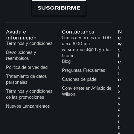
SUSCRIBIRME
Ayuda e
Contáctanos
N
información
e
Lunes a Viernes de 9:00
w
Términos y condiciones
am a 6:00 pm
s
wilsonoficial@212globa
Devoluciones y
l
l.com
reembolsos
e
Blog
t
Política de privacidad
Preguntas Frecuentes
t
Tratamiento de datos
e
Canchas de pádel
personales
r
Conviértete en Afiliado de
Términos y condiciones
S
Wilson
de las promociones
u
s
Nuevos Lanzamientos
c
r
í
b
e