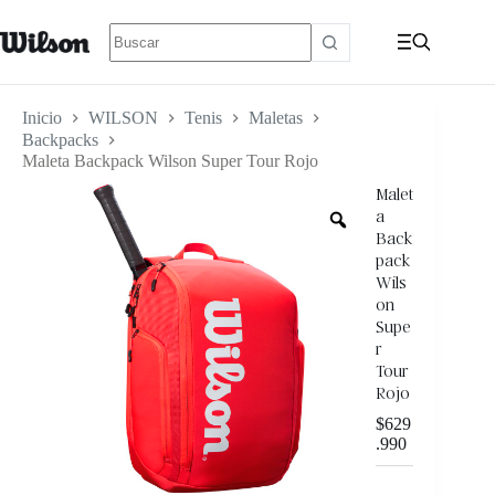
Inicio
WILSON
Tenis
Maletas
Backpacks
Maleta Backpack Wilson Super Tour Rojo
Malet
a
Back
pack
Wils
on
Supe
r
Tour
Rojo
$
629
.990