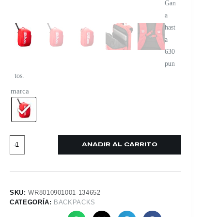
Gan
a
hast
a
630
pun
tos.
marca
AÑADIR AL CARRITO
SKU:
WR8010901001-134652
CATEGORÍA:
BACKPACKS