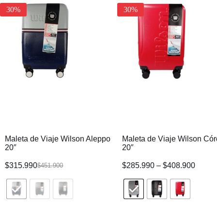
30%
30%
Maleta de Viaje Wilson Aleppo
Maleta de Viaje Wilson Có
20″
20″
$
315.990
$
285.990
–
$
408.900
$
451.900