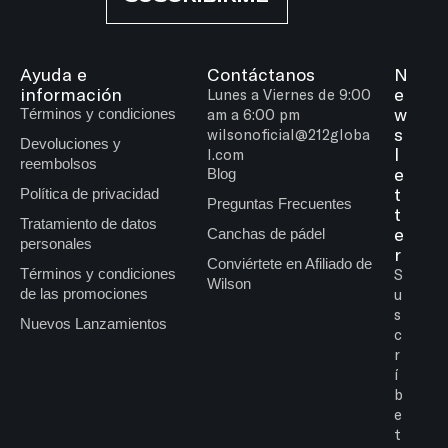
Ayuda e
Contáctanos
N
información
e
Lunes a Viernes de 9:00
w
Términos y condiciones
am a 6:00 pm
s
wilsonoficial@212globa
Devoluciones y
l
l.com
reembolsos
e
Blog
t
Política de privacidad
Preguntas Frecuentes
t
Tratamiento de datos
e
Canchas de pádel
personales
r
Conviértete en Afiliado de
Términos y condiciones
S
Wilson
de las promociones
u
s
Nuevos Lanzamientos
c
r
í
b
e
t