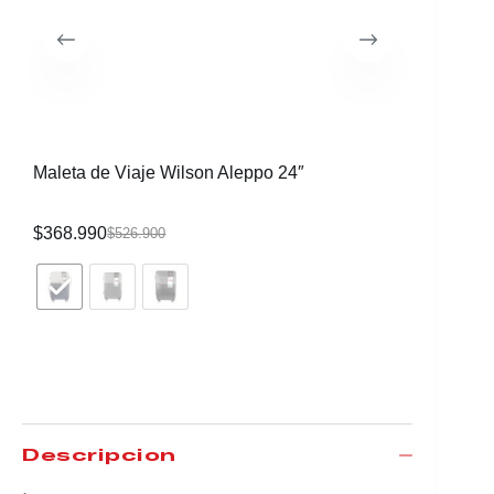
Maleta de Viaje Wilson Aleppo 24″
Maleta d
$
368.990
$
345.99
$
526.900
Descripción