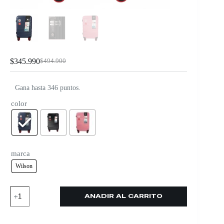
$
345.990
$
494.900
Gana hasta 346 puntos.
color
marca
Wilson
AÑADIR AL CARRITO