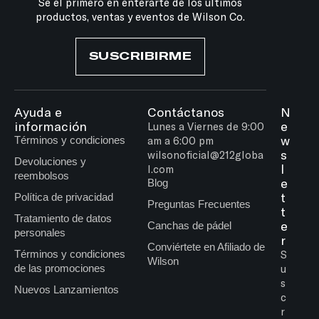
Se el primero en enterarte de los últimos
productos, ventas y eventos de Wilson Co.
SUSCRIBIRME
Ayuda e
Contáctanos
N
información
e
Lunes a Viernes de 9:00
w
Términos y condiciones
am a 6:00 pm
s
wilsonoficial@212globa
Devoluciones y
l
l.com
reembolsos
e
Blog
t
Política de privacidad
Preguntas Frecuentes
t
Tratamiento de datos
e
Canchas de pádel
personales
r
Conviértete en Afiliado de
Términos y condiciones
S
Wilson
de las promociones
u
s
Nuevos Lanzamientos
c
r