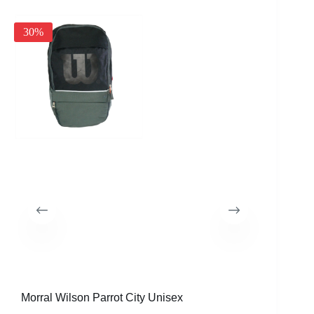
25%
30%
Morral Wilson Parrot City Unisex
Raqueta 
CVR