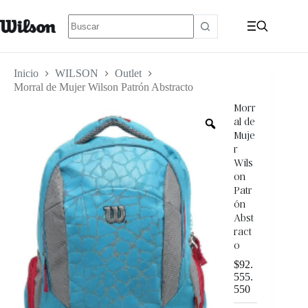
Inicio
WILSON
Outlet
Morral de Mujer Wilson Patrón Abstracto
Morr
al de
Muje
r
Wils
on
Patr
ón
Abst
ract
o
$
92.
555.
550