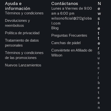
Ayuda e
Contáctanos
N
información
e
Lunes a Viernes de 9:00
w
Términos y condiciones
am a 6:00 pm
s
wilsonoficial@212globa
Devoluciones y
l
l.com
reembolsos
e
Blog
t
Política de privacidad
Preguntas Frecuentes
t
Tratamiento de datos
e
Canchas de pádel
personales
r
Conviértete en Afiliado de
Términos y condiciones
S
Wilson
de las promociones
u
s
Nuevos Lanzamientos
c
r
í
b
e
t
e
a
n