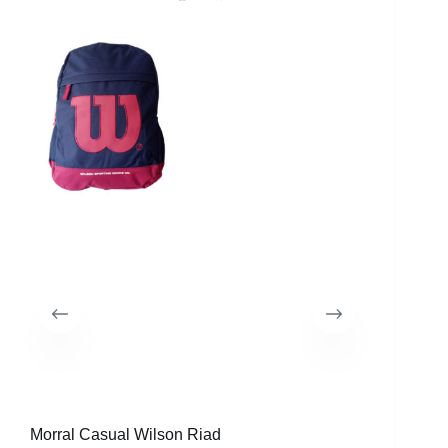
30%
Morral Casual Wilson Riad
Morral W