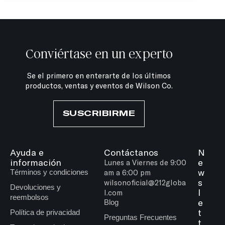
Conviértase en un experto
Se el primero en enterarte de los últimos
productos, ventas y eventos de Wilson Co.
SUSCRIBIRME
Ayuda e
Contáctanos
N
información
e
Lunes a Viernes de 9:00
w
Términos y condiciones
am a 6:00 pm
s
wilsonoficial@212globa
Devoluciones y
l
l.com
reembolsos
e
Blog
t
Política de privacidad
Preguntas Frecuentes
t