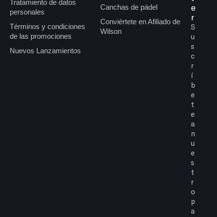
Tratamiento de datos
e
Canchas de pádel
personales
r
Conviértete en Afiliado de
Términos y condiciones
S
Wilson
de las promociones
u
s
Nuevos Lanzamientos
c
r
í
b
e
t
e
a
n
u
e
s
t
r
o
p
a