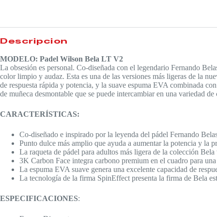
Descripción
MODELO: Padel Wilson Bela LT V2
La obsesión es personal. Co-diseñada con el legendario Fernando Belas
color limpio y audaz. Esta es una de las versiones más ligeras de la nu
de respuesta rápida y potencia, y la suave espuma EVA combinada con u
de muñeca desmontable que se puede intercambiar en una variedad de 
CARACTERÍSTICAS:
Co-diseñado e inspirado por la leyenda del pádel Fernando Belas
Punto dulce más amplio que ayuda a aumentar la potencia y la pre
La raqueta de pádel para adultos más ligera de la colección Bela
3K Carbon Face integra carbono premium en el cuadro para una co
La espuma EVA suave genera una excelente capacidad de respuesta
La tecnología de la firma SpinEffect presenta la firma de Bela e
ESPECIFICACIONES
: