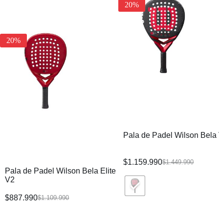
20%
20%
Pala de Padel Wilson Bela
$
1.159.990
$
1.449.990
Pala de Padel Wilson Bela Elite
V2
$
887.990
$
1.109.990