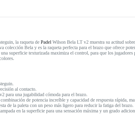
teguin, la raqueta de
Padel
Wilson Bela LT v2 muestra su actitud sobre
eva colección Bela y es la raqueta perfecta para el brazo que ofrece pot
na superficie texturizada maximiza el control, para que los jugadores
colores.
teguin.
cisión al contacto.
 v2 para una jugabilidad cómoda para el brazo.
mbinación de potencia increíble y capacidad de respuesta rápida, maxi
 de la paleta con un peso más ligero para reducir la fatiga del brazo.
stampada en la superficie para una sensación máxima y un grado adiciona