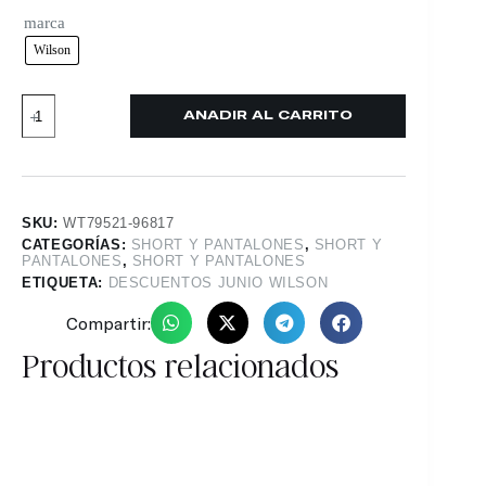
marca
Wilson
AÑADIR AL CARRITO
SKU:
WT79521-96817
CATEGORÍAS:
SHORT Y PANTALONES
,
SHORT Y
PANTALONES
,
SHORT Y PANTALONES
ETIQUETA:
DESCUENTOS JUNIO WILSON
Compartir:
Productos relacionados