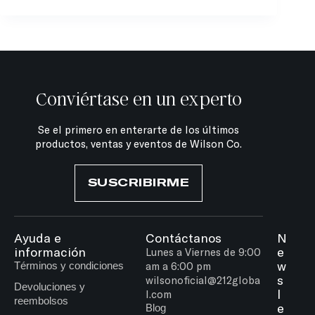
Conviértase en un experto
Se el primero en enterarte de los últimos
productos, ventas y eventos de Wilson Co.
SUSCRIBIRME
Ayuda e
Contáctanos
N
información
e
Lunes a Viernes de 9:00
w
Términos y condiciones
am a 6:00 pm
s
wilsonoficial@212globa
Devoluciones y
l
l.com
reembolsos
e
Blog