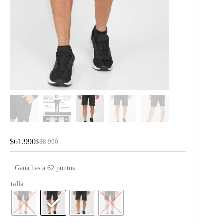
$
61.990
$
88.990
Gana hasta 62 puntos.
talla