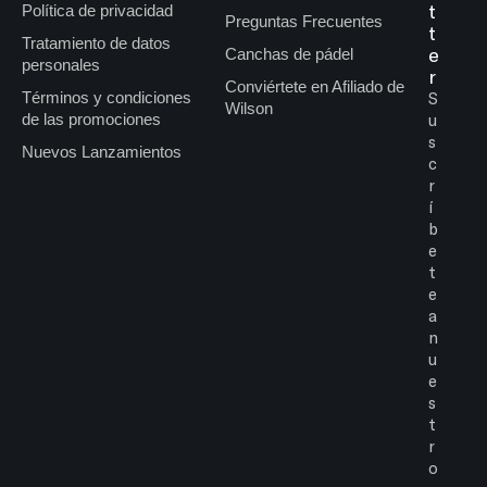
t
Política de privacidad
Preguntas Frecuentes
t
Tratamiento de datos
e
Canchas de pádel
personales
r
Conviértete en Afiliado de
Términos y condiciones
S
Wilson
de las promociones
u
s
Nuevos Lanzamientos
c
r
í
b
e
t
e
a
n
u
e
s
t
r
o