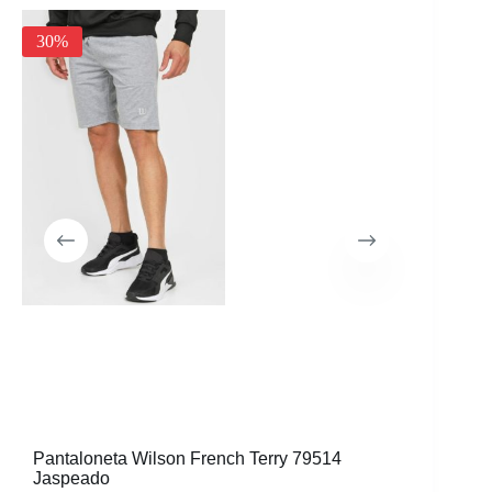
30%
Pantaloneta Wilson French Terry 79514
Pantalon
Jaspeado