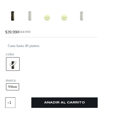
$
39.990
$
44.990
Gana hasta 40 puntos.
color
marca
Wilson
AÑADIR AL CARRITO