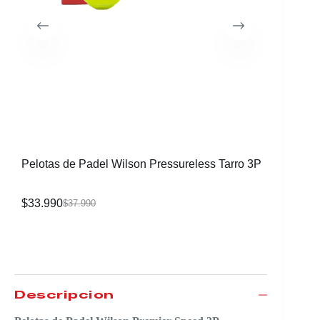
Pelotas de Padel Wilson Pressureless Tarro 3P
Pelotas 
$
33.990
$
33.990
$
37.990
Descripción