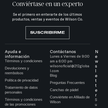
Conviértase en un experto
Se el primero en enterarte de los últimos
productos, ventas y eventos de Wilson Co.
SUSCRIBIRME
Ayuda e
Contáctanos
N
información
e
Lunes a Viernes de 9:00
w
Términos y condiciones
am a 6:00 pm
s
wilsonoficial@212globa
Devoluciones y
l
l.com
reembolsos
e
Blog
t
Política de privacidad
Preguntas Frecuentes
t
Tratamiento de datos
e
Canchas de pádel
personales
r
Conviértete en Afiliado de
Términos y condiciones
S
Wilson
de las promociones
u